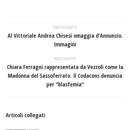
su
su
su
Facebook
X
LinkedIn
Naviga
PRECEDENTE
tra
Al Vittoriale Andrea Chisesi omaggia d’Annunzio.
Post
Immagini
i
precedente:
post
SUCCESSIVO
Chiara Ferragni rappresentata da Vezzoli come la
Madonna del Sassoferrato. Il Codacons denuncia
Prossimo
post:
per “blasfemia”
Articoli collegati