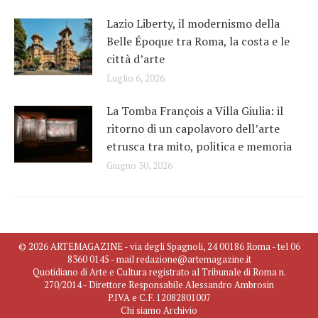
Lazio Liberty, il modernismo della
Belle Époque tra Roma, la costa e le
città d’arte
Luglio 6, 2026
La Tomba François a Villa Giulia: il
ritorno di un capolavoro dell’arte
etrusca tra mito, politica e memoria
Giugno 30, 2026
© 2026 ARTEMAGAZINE - via degli Spagnoli, 24 00186 Roma - tel 06
8360 0145 - mail redazione@artemagazine.it
Quotidiano di Arte e Cultura registrato al Tribunale di Roma n.
270/2014 - Direttore Responsabile Alessandro Ambrosin
P.IVA e C.F. 12082801007
Chi siamo
Archivio