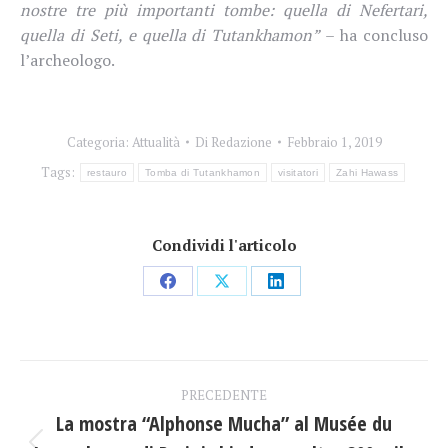
nostre tre più importanti tombe: quella di Nefertari,
quella di Seti, e quella di Tutankhamon”
– ha concluso
l’archeologo.
Categoria:
Attualità
Di
Redazione
Febbraio 1, 2019
Tags:
restauro
Tomba di Tutankhamon
visitatori
Zahi Hawass
Condividi l'articolo
Condividi
Condividi
Condividi
su
su
su
Facebook
X
LinkedIn
Naviga
PRECEDENTE
tra
La mostra “Alphonse Mucha” al Musée du