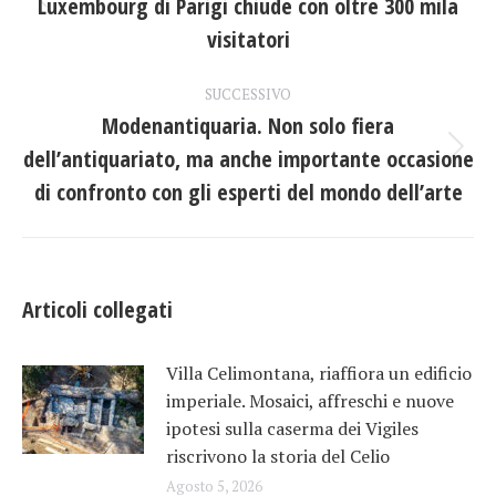
Luxembourg di Parigi chiude con oltre 300 mila
Post
i
precedente:
visitatori
post
SUCCESSIVO
Modenantiquaria. Non solo fiera
dell’antiquariato, ma anche importante occasione
Prossimo
post:
di confronto con gli esperti del mondo dell’arte
Articoli collegati
Villa Celimontana, riaffiora un edificio
imperiale. Mosaici, affreschi e nuove
ipotesi sulla caserma dei Vigiles
riscrivono la storia del Celio
Agosto 5, 2026