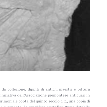
 da collezione, dipinti di antichi maestri e pittura
 iniziativa dell’Associazione piemontese antiquari in
imoniale copta del quinto secolo d.C., una copia di
, un tappeto da preghiera anatolico Bursa databile