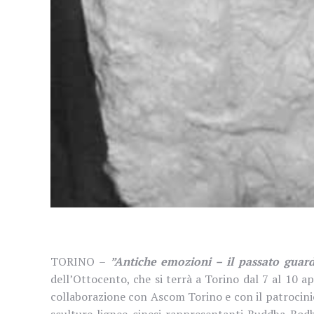
TORINO –
”Antiche emozioni – il passato guard
dell’Ottocento, che si terrà a Torino dal 7 al 10 ap
collaborazione con Ascom Torino e con il patrocini
sculture lignee cinesi rappresentanti Buddha Bodh