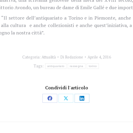
 Vittorio Avondo, un bureau de dame di Emile Gallé e due impor
Il settore dell’antiquariato a Torino e in Piemonte, anche 
alla cultura e anche collezionisti e anche quest’iniziativa, a
sogno la nostra città”.
Categoria:
Attualità
Di
Redazione
Aprile 4, 2016
Tags:
antiquariato
rassegna
torino
Condividi l'articolo
Condividi
Condividi
Condividi
su
su
su
Facebook
X
LinkedIn