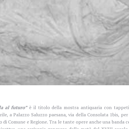
a al futuro”
è il titolo della mostra antiquaria con tappeti
rile, a Palazzo Saluzzo paesana, via della Consolata 1bis, per
o di Comune e Regione. Tra le tante opere anche una banda cer
isattva, una scrivania genovese della metà del XVIII secolo