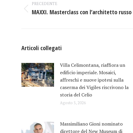
PRECEDENTE
tra
MAXXI. Masterclass con l’architetto russ
Post
i
precedente:
post
Articoli collegati
Villa Celimontana, riaffiora un
edificio imperiale. Mosaici,
affreschi e nuove ipotesi sulla
caserma dei Vigiles riscrivono la
storia del Celio
Agosto 5, 2026
Massimiliano Gioni nominato
direttore del New Museum di