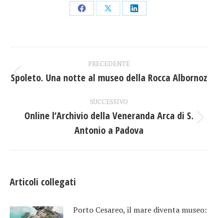
Condividi
Condividi
Condividi
su
su
su
Facebook
X
LinkedIn
Naviga
PRECEDENTE
tra
Spoleto. Una notte al museo della Rocca Albornoz
Post
precedente:
i
SUCCESSIVO
Online l’Archivio della Veneranda Arca di S.
post
Prossimo
Antonio a Padova
post:
Articoli collegati
Porto Cesareo, il mare diventa museo: