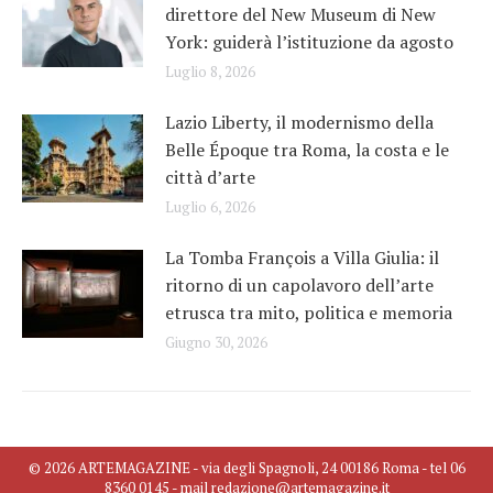
direttore del New Museum di New
York: guiderà l’istituzione da agosto
Luglio 8, 2026
Lazio Liberty, il modernismo della
Belle Époque tra Roma, la costa e le
città d’arte
Luglio 6, 2026
La Tomba François a Villa Giulia: il
ritorno di un capolavoro dell’arte
etrusca tra mito, politica e memoria
Giugno 30, 2026
© 2026 ARTEMAGAZINE - via degli Spagnoli, 24 00186 Roma - tel 06
8360 0145 - mail redazione@artemagazine.it