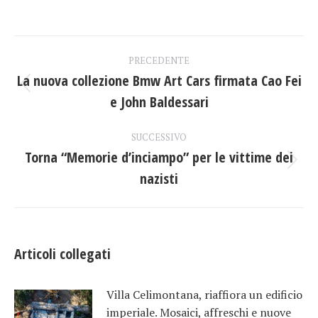
su
su
su
Facebook
X
LinkedIn
Naviga
PRECEDENTE
tra
La nuova collezione Bmw Art Cars firmata Cao Fei
Post
e John Baldessari
i
precedente:
post
SUCCESSIVO
Torna “Memorie d’inciampo” per le vittime dei
Prossimo
nazisti
post:
Articoli collegati
Villa Celimontana, riaffiora un edificio
imperiale. Mosaici, affreschi e nuove