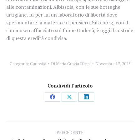
alle contaminazioni. Albissola, con le sue botteghe
artigiane, fu per lui un laboratorio di libertà dove
sperimentare la materia e il pensiero. Silkeborg, con il
suo museo affacciato sul fiume Gudenå, è oggi il custode
di questa eredità condivisa.
Categoria:
Curiosità
Di
Maria Grazia Filippi
Novembre 13, 2025
Condividi l'articolo
Condividi
Condividi
Condividi
su
su
su
Facebook
X
LinkedIn
Naviga
PRECEDENTE