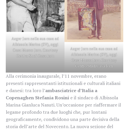
Asger Jorn nella sua casa ad
Albissola Marina (SV), oggi
Asger Jorn nella sua casa ad
Casa Museo Jorn. Courtesy
Albissola Marina (SV), oggi
Centro Studi Casa Jorn
Casa Museo Jorn. Courtesy
Centro Studi Casa Jorn
Alla cerimonia inaugurale, l’11 novembre, erano
presenti rappresentanti istituzionali e culturali italiani
e danesi: tra loro l’
ambasciatrice d’Italia a
Copenaghen Stefania Rosini
e il sindaco di Albissola
Marina Gianluca Nasuti. Un’occasione per riaffermare il
legame profondo tra due luoghi che, pur lontani
geograficamente, condividono una parte decisiva della
storia dell’arte del Novecento. La nuova sezione del