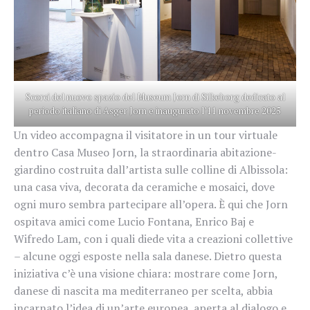
Scorci del nuovo spazio del Museum Jorn di Silkeborg dedicato al
periodo italiano di Asger Jorn e inaugurato l’11 novembre 2025
Un video accompagna il visitatore in un tour virtuale
dentro Casa Museo Jorn, la straordinaria abitazione-
giardino costruita dall’artista sulle colline di Albissola:
una casa viva, decorata da ceramiche e mosaici, dove
ogni muro sembra partecipare all’opera. È qui che Jorn
ospitava amici come Lucio Fontana, Enrico Baj e
Wifredo Lam, con i quali diede vita a creazioni collettive
– alcune oggi esposte nella sala danese. Dietro questa
iniziativa c’è una visione chiara: mostrare come Jorn,
danese di nascita ma mediterraneo per scelta, abbia
incarnato l’idea di un’arte europea, aperta al dialogo e