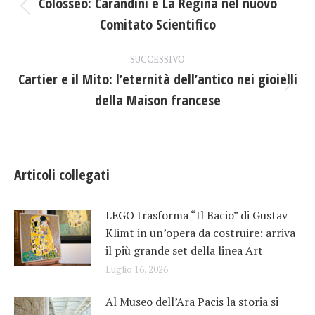
tra
Colosseo: Carandini e La Regina nel nuovo
Post
Comitato Scientifico
i
precedente:
post
SUCCESSIVO
Cartier e il Mito: l’eternità dell’antico nei gioielli
Prossimo
della Maison francese
post:
Articoli collegati
LEGO trasforma “Il Bacio” di Gustav
Klimt in un’opera da costruire: arriva
il più grande set della linea Art
Luglio 16, 2026
Al Museo dell’Ara Pacis la storia si