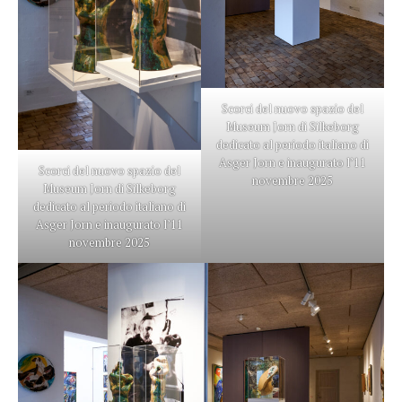
Scorci del nuovo spazio del
Museum Jorn di Silkeborg
dedicato al periodo italiano di
Asger Jorn e inaugurato l’11
Scorci del nuovo spazio del
novembre 2025
Museum Jorn di Silkeborg
dedicato al periodo italiano di
Asger Jorn e inaugurato l’11
novembre 2025