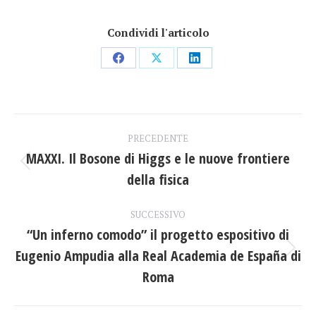
Condividi l'articolo
Condividi
Condividi
Condividi
su
su
su
Facebook
X
LinkedIn
Naviga
PRECEDENTE
tra
MAXXI. Il Bosone di Higgs e le nuove frontiere
Post
della fisica
i
precedente:
post
SUCCESSIVO
“Un inferno comodo” il progetto espositivo di
Eugenio Ampudia alla Real Academia de España di
Prossimo
post:
Roma