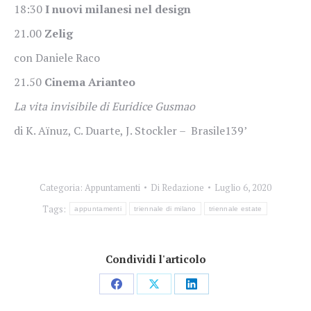
18:30
I nuovi milanesi nel design
21.00
Zelig
con Daniele Raco
21.50
Cinema Arianteo
La vita invisibile di Euridice Gusmao
di K. Aïnuz, C. Duarte, J. Stockler – Brasile139’
Categoria:
Appuntamenti
Di
Redazione
Luglio 6, 2020
Tags:
appuntamenti
triennale di milano
triennale estate
Condividi l'articolo
Condividi
Condividi
Condividi