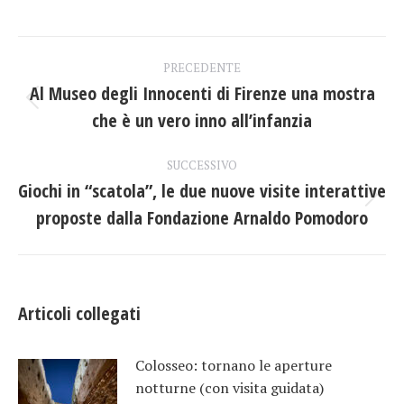
su
su
su
Facebook
X
LinkedIn
Naviga
PRECEDENTE
tra
Al Museo degli Innocenti di Firenze una mostra
Post
che è un vero inno all’infanzia
i
precedente:
post
SUCCESSIVO
Giochi in “scatola”, le due nuove visite interattive
Prossimo
proposte dalla Fondazione Arnaldo Pomodoro
post:
Articoli collegati
Colosseo: tornano le aperture
notturne (con visita guidata)