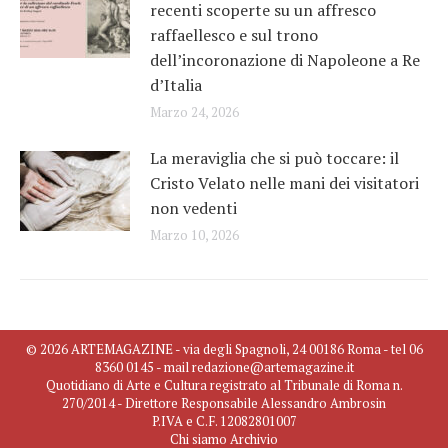
recenti scoperte su un affresco
raffaellesco e sul trono
dell’incoronazione di Napoleone a Re
d’Italia
Marzo 24, 2026
La meraviglia che si può toccare: il
Cristo Velato nelle mani dei visitatori
non vedenti
Marzo 10, 2026
© 2026 ARTEMAGAZINE - via degli Spagnoli, 24 00186 Roma - tel 06
8360 0145 - mail redazione@artemagazine.it
Quotidiano di Arte e Cultura registrato al Tribunale di Roma n.
270/2014 - Direttore Responsabile Alessandro Ambrosin
P.IVA e C.F. 12082801007
Chi siamo
Archivio