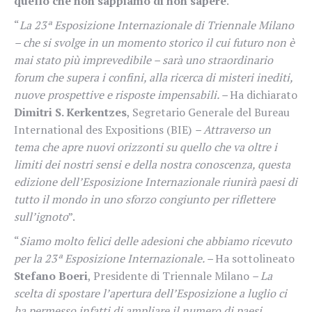
quello che non sappiamo di non sapere
.
“
La 23ª Esposizione Internazionale di Triennale Milano
– che si svolge in un momento storico il cui futuro non è
mai stato più imprevedibile – sarà uno straordinario
forum che supera i confini, alla ricerca di misteri inediti,
nuove prospettive e risposte impensabili. –
Ha dichiarato
Dimitri S. Kerkentzes
, Segretario Generale del Bureau
International des Expositions (BIE)
– Attraverso un
tema che apre nuovi orizzonti su quello che va oltre i
limiti dei nostri sensi e della nostra conoscenza, questa
edizione dell’Esposizione Internazionale riunirà paesi di
tutto il mondo in uno sforzo congiunto per riflettere
sull’ignoto
”.
“
Siamo molto felici delle adesioni che abbiamo ricevuto
per la 23ª Esposizione Internazionale. –
Ha sottolineato
Stefano Boeri
, Presidente di Triennale Milano
– La
scelta di spostare l’apertura dell’Esposizione a luglio ci
ha permesso infatti di ampliare il numero di paesi