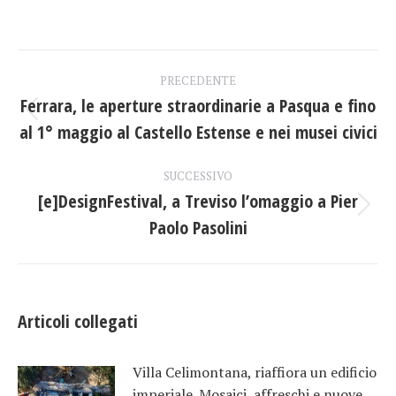
su
su
su
Facebook
X
LinkedIn
Naviga
PRECEDENTE
tra
Ferrara, le aperture straordinarie a Pasqua e fino
Post
al 1° maggio al Castello Estense e nei musei civici
i
precedente:
post
SUCCESSIVO
[e]DesignFestival, a Treviso l’omaggio a Pier
Prossimo
Paolo Pasolini
post:
Articoli collegati
Villa Celimontana, riaffiora un edificio
imperiale. Mosaici, affreschi e nuove