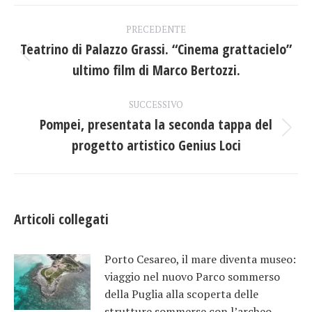
Facebook
X
LinkedIn
Naviga
PRECEDENTE
tra
Teatrino di Palazzo Grassi. “Cinema grattacielo”
Post
ultimo film di Marco Bertozzi.
i
precedente:
post
SUCCESSIVO
Pompei, presentata la seconda tappa del
Prossimo
progetto artistico Genius Loci
post:
Articoli collegati
Porto Cesareo, il mare diventa museo:
viaggio nel nuovo Parco sommerso
della Puglia alla scoperta delle
strutture sommerse con l’archeo-