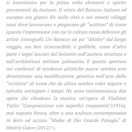
si inseriscono per la prima volta elementi e spirito
provenienti da lontano. Il vento del Barocco italiano ed
europeo era giunto fin nelle città e nei remoti villaggi
russi dove lavoravano e pregavano gli “scrittori” di icone
(questa l’espressione con cui la cultura russa definisce gli
artisti iconografi). Un Barocco un po’ “diluito” dal lungo
viaggio, ma ben riconoscibile e godibile, come d’altra
parte i segni lasciati dal Seicento sull’austera struttura e
sull’architettura militare palmarina. E questa apertura
nei confronti di tendenze artistiche nuove sembra aver
determinato una modificazione genetica nell’arte dello
“scrittore” di icone che da allora sembra voler seguire e
talvolta anticipare i tempi. Ne sono testimonianza due
opere che chiudono la mostra: un’opera di Vladimir
Tatlin “Composizione con superfici trasparenti”(1916),
mai esposta finora, oltre a una scultura contemporanea
in ferro ed acciaio “Madre di Dio Grande Panagia“ di
Dmitrij Gutov (2012)”».