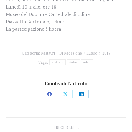
Lunedì 10 luglio, ore 18
Museo del Duomo – Cattedrale di Udine
Piazzetta Bertrando, Udine
La partecipazione è libera
Categoria:
Restauri
Di
Redazione
Luglio 4, 2017
Tags:
restauro
statua
udine
Condividi l'articolo
Condividi
Condividi
Condividi
su
su
su
Facebook
X
LinkedIn
Naviga
PRECEDENTE