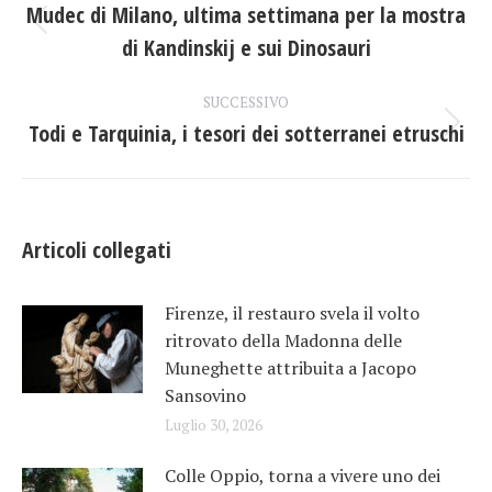
tra
Mudec di Milano, ultima settimana per la mostra
Post
di Kandinskij e sui Dinosauri
i
precedente:
post
SUCCESSIVO
Todi e Tarquinia, i tesori dei sotterranei etruschi
Prossimo
post:
Articoli collegati
Firenze, il restauro svela il volto
ritrovato della Madonna delle
Muneghette attribuita a Jacopo
Sansovino
Luglio 30, 2026
Colle Oppio, torna a vivere uno dei