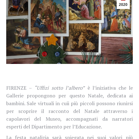
2020
FIRENZE –
“Uffizi sotto l’albero”
è l’iniziativa che le
Gallerie propongono per questo Natale, dedicata ai
bambini. Sale virtuali in cui
i più piccoli possono riunirsi
per scoprire il racconto del Natale attraverso i
capolavori del Museo, accompagnati da narratori
esperti del Dipartimento per l’Educazione.
La festa natalizia sarà spiegata nei suoi valori più