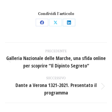
Condividi l'articolo
Condividi
Condividi
Condividi
su
su
su
Facebook
X
LinkedIn
Naviga
PRECEDENTE
tra
Galleria Nazionale delle Marche, una sfida online
Post
per scoprire “Il Dipinto Segreto”
i
precedente:
post
SUCCESSIVO
Dante a Verona 1321-2021. Presentato il
Prossimo
programma
post: