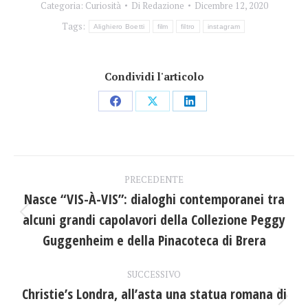
Categoria:
Curiosità
Di
Redazione
Dicembre 12, 2020
Tags:
Alighiero Boetti
film
filtro
instagram
Condividi l'articolo
Condividi
Condividi
Condividi
su
su
su
Facebook
X
LinkedIn
Naviga
PRECEDENTE
tra
Nasce “VIS-À-VIS”: dialoghi contemporanei tra
alcuni grandi capolavori della Collezione Peggy
Post
i
precedente:
Guggenheim e della Pinacoteca di Brera
post
SUCCESSIVO
Christie’s Londra, all’asta una statua romana di
Prossimo