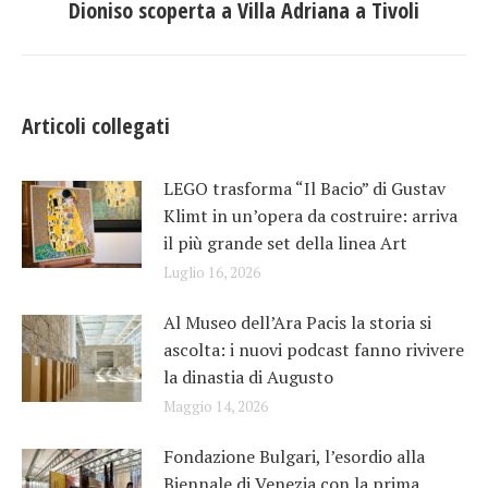
Dioniso scoperta a Villa Adriana a Tivoli
post:
Articoli collegati
LEGO trasforma “Il Bacio” di Gustav
Klimt in un’opera da costruire: arriva
il più grande set della linea Art
Luglio 16, 2026
Al Museo dell’Ara Pacis la storia si
ascolta: i nuovi podcast fanno rivivere
la dinastia di Augusto
Maggio 14, 2026
Fondazione Bulgari, l’esordio alla
Biennale di Venezia con la prima