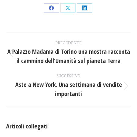
Condividi
Condividi
Condividi
su
su
su
Facebook
X
LinkedIn
Naviga
PRECEDENTE
tra
A Palazzo Madama di Torino una mostra racconta
Post
il cammino dell’Umanità sul pianeta Terra
i
precedente:
post
SUCCESSIVO
Aste a New York. Una settimana di vendite
Prossimo
importanti
post:
Articoli collegati