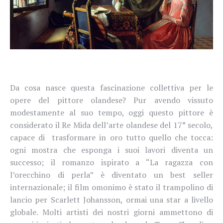
Da cosa nasce questa fascinazione collettiva per le
opere del pittore olandese? Pur avendo vissuto
modestamente al suo tempo, oggi questo pittore è
considerato il Re Mida dell’arte olandese del 17° secolo,
capace di trasformare in oro tutto quello che tocca:
ogni mostra che esponga i suoi lavori diventa un
successo; il romanzo ispirato a “La ragazza con
l’orecchino di perla” è diventato un best seller
internazionale; il film omonimo è stato il trampolino di
lancio per Scarlett Johansson, ormai una star a livello
globale. Molti artisti dei nostri giorni ammettono di