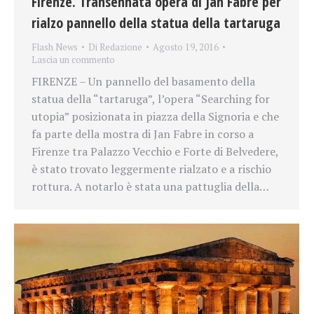
Firenze. Transennata opera di Jan Fabre per
rialzo pannello della statua della tartaruga
Flash News
Di
Redazione
Agosto 19, 2016
Lascia un commento
FIRENZE – Un pannello del basamento della
statua della “tartaruga”, l’opera “Searching for
utopia” posizionata in piazza della Signoria e che
fa parte della mostra di Jan Fabre in corso a
Firenze tra Palazzo Vecchio e Forte di Belvedere,
è stato trovato leggermente rialzato e a rischio
rottura. A notarlo è stata una pattuglia della…