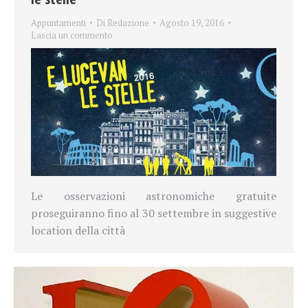
Appuntamenti
Di
Redazione
Agosto 19, 2016
Lascia un commento
Le osservazioni astronomiche gratuite
proseguiranno fino al 30 settembre in suggestive
location della città