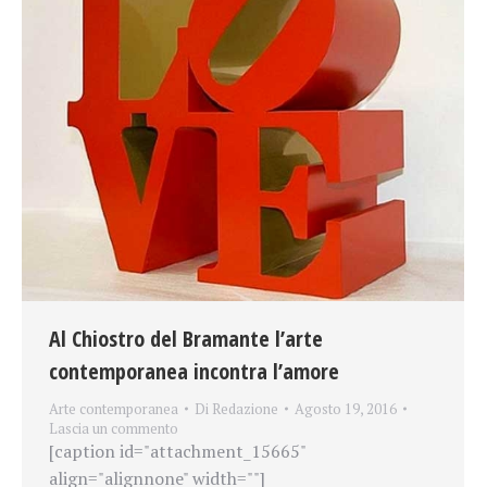
Al Chiostro del Bramante l’arte
contemporanea incontra l’amore
Arte contemporanea
Di
Redazione
Agosto 19, 2016
Lascia un commento
[caption id="attachment_15665"
align="alignnone" width=""]