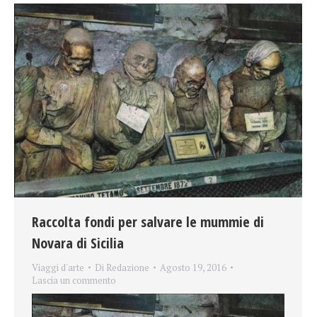
Raccolta fondi per salvare le mummie di
Novara di Sicilia
Viaggi d'arte
Di
Redazione
Agosto 19, 2016
Lascia un commento