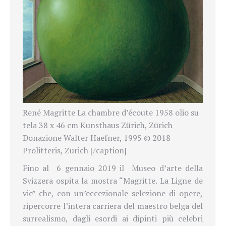
René Magritte La chambre d’écoute 1958 olio su
tela 38 x 46 cm Kunsthaus Zürich, Zürich
Donazione Walter Haefner, 1995 © 2018
Prolitteris, Zurich [/caption]
Fino al 6 gennaio 2019 il Museo d’arte della
Svizzera ospita la mostra “Magritte. La Ligne de
vie” che, con un’eccezionale selezione di opere,
ripercorre l’intera carriera del maestro belga del
surrealismo, dagli esordi ai dipinti più celebri