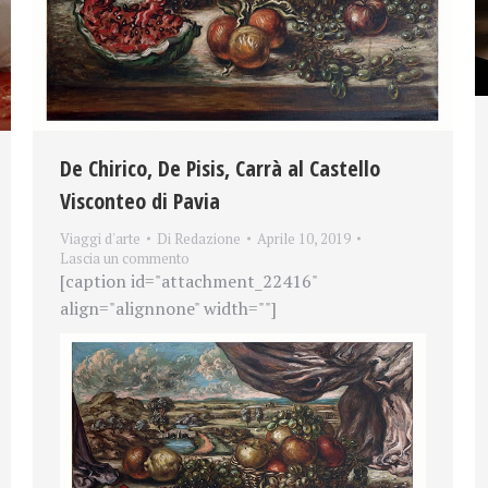
De Chirico, De Pisis, Carrà al Castello
Visconteo di Pavia
Viaggi d'arte
Di
Redazione
Aprile 10, 2019
Lascia un commento
[caption id="attachment_22416"
align="alignnone" width=""]