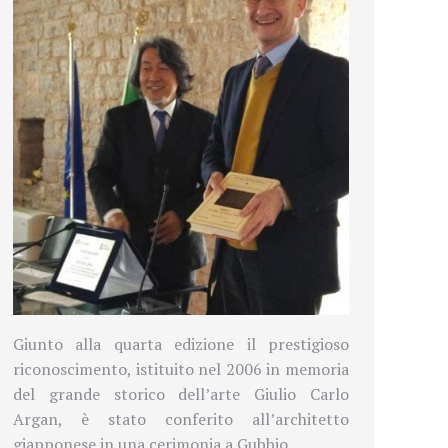
Giunto alla quarta edizione il prestigioso
riconoscimento, istituito nel 2006 in memoria
del grande storico dell’arte Giulio Carlo
Argan, è stato conferito all’architetto
giapponese in una cerimonia a Gubbio