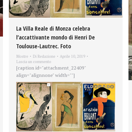
La Villa Reale di Monza celebra
l’accattivante mondo di Henri De
Toulouse-Lautrec. Foto
Mostre
Di
Redazione
Aprile 10, 2019
Lascia un commento
[caption id="attachment_22409"
align="alignnone" width=""]