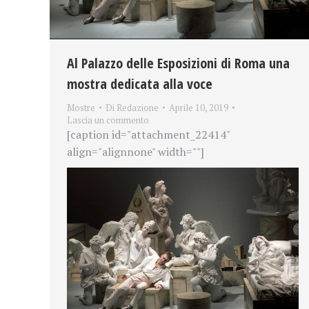
Al Palazzo delle Esposizioni di Roma una
mostra dedicata alla voce
Mostre
Di
Redazione
Aprile 10, 2019
Lascia un commento
[caption id="attachment_22414"
align="alignnone" width=""]