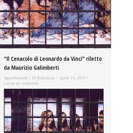
“Il Cenacolo di Leonardo da Vinci” riletto
da Maurizio Galimberti
Appuntamenti
Di
Redazione
Aprile 10, 2019
Lascia un commento