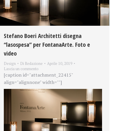
Stefano Boeri Architetti disegna
“lasospesa” per FontanaArte. Foto e
video
Design
Di
Redazione
Aprile 10, 2019
Lascia un commento
[caption id="attachment_22415"
align="alignnone" width=""]