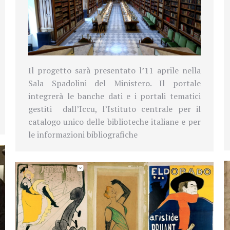
Il progetto sarà presentato l’11 aprile nella
Sala Spadolini del Ministero. Il portale
integrerà le banche dati e i portali tematici
gestiti
dall’Iccu, l’Istituto centrale per il
catalogo unico delle biblioteche italiane e per
le informazioni bibliografiche