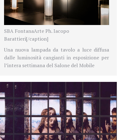
SBA FontanaArte Ph. Iacopo
Barattieri[/caption]
Una nuova lampada da tavolo a luce diffusa
dalle luminosità cangianti in esposizione per
l’intera settimana del Salone del Mobile