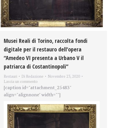
Musei Reali di Torino, raccolta fondi
digitale per il restauro dell’opera
“Amedeo VI presenta a Urbano V il
patriarca di Costantinopoli”
Restauri
Di
Redazione
Novembre 23, 2020
Lascia un commento
[caption id="attachment_25483"
align="alignnone" width=""]