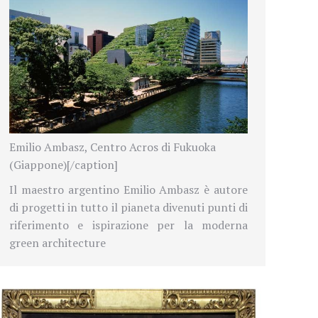
Emilio Ambasz, Centro Acros di Fukuoka
(Giappone)[/caption]
Il maestro argentino Emilio Ambasz è autore
di progetti in tutto il pianeta divenuti punti di
riferimento e ispirazione per la moderna
green architecture