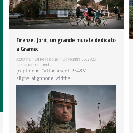
Firenze. Jorit, un grande murale dedicato
a Gramsci
Attualità
Di
Redazione
Novembre 23, 2020
Lascia un commento
[caption id="attachment_25486"
align="alignnone" width=""]