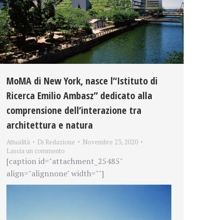
MoMA di New York, nasce l’‘Istituto di
Ricerca Emilio Ambasz” dedicato alla
comprensione dell’interazione tra
architettura e natura
Attualità
Di
Redazione
Novembre 23, 2020
Lascia un commento
[caption id="attachment_25485"
align="alignnone" width=""]