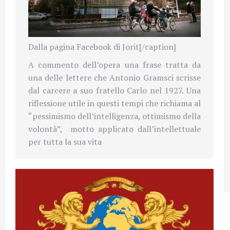
Dalla pagina Facebook di Jorit[/caption]
A commento dell’opera una frase tratta da
una delle lettere che Antonio Gramsci scrisse
dal carcere a suo fratello Carlo nel 1927. Una
riflessione utile in questi tempi che richiama al
“pessimismo dell’intelligenza, ottimismo della
volontà”,
motto applicato dall’intellettuale
per tutta la sua vita