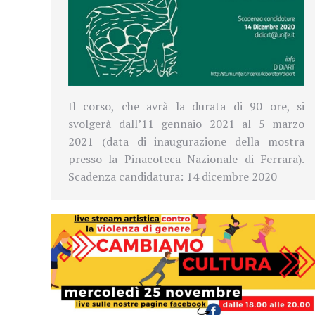
Il corso, che avrà la durata di 90 ore, si
svolgerà dall’11 gennaio 2021 al 5 marzo
2021 (data di inaugurazione della mostra
presso la Pinacoteca Nazionale di Ferrara).
Scadenza candidatura: 14 dicembre 2020