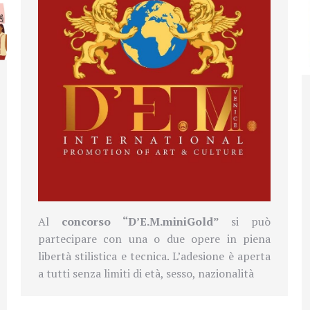
Al
concorso “D’E.M.miniGold”
si può
partecipare con una o due opere in piena
libertà stilistica e tecnica. L’adesione è aperta
a tutti senza limiti di età, sesso, nazionalità