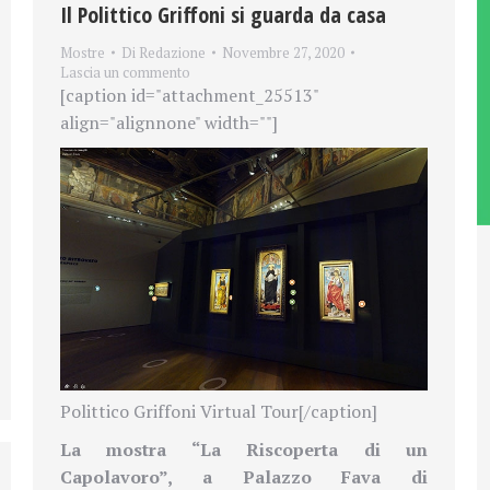
Il Polittico Griffoni si guarda da casa
Mostre
Di
Redazione
Novembre 27, 2020
Lascia un commento
[caption id="attachment_25513"
align="alignnone" width=""]
Polittico Griffoni Virtual Tour[/caption]
La mostra “La Riscoperta di un
Capolavoro”, a Palazzo Fava di