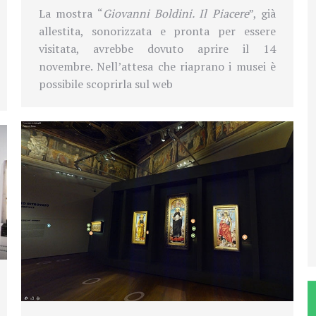
La mostra “
Giovanni Boldini. Il Piacere
”, già
allestita, sonorizzata e pronta per essere
visitata, avrebbe dovuto aprire il 14
novembre. Nell’attesa che riaprano i musei è
possibile scoprirla sul web