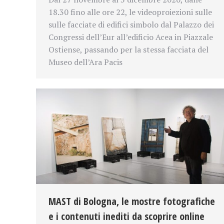
18.30 fino alle ore 22, le videoproiezioni sulle
sulle facciate di edifici simbolo dal Palazzo dei
Congressi dell’Eur all’edificio Acea in Piazzale
Ostiense, passando per la stessa facciata del
Museo dell’Ara Pacis
MAST di Bologna, le mostre fotografiche
e i contenuti inediti da scoprire online