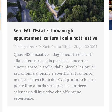
Sere FAI d’Estate: tornano gli
appuntamenti culturali delle notti estive
Uncategorized
Di
Maria Grazia Filippi
Giugno 20, 2025
Quasi 400 iniziative – dagli incontri dedicati
alla letteratura e alla poesia ai concerti e
cinema sotto le stelle, dalle piccole lezioni di
astronomia ai picnic e aperitivi al tramonto,
nei mesi estivi i Beni del FAI apriranno le loro
porte fino a tarda sera grazie a un ricco
calendario di iniziative che offriranno
esperienze…