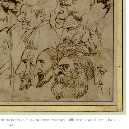
re sur papier 23 Å~ 23 cm Torino, Musei Reali, Biblioteca Reale di Torino, inv. D.C.
16066