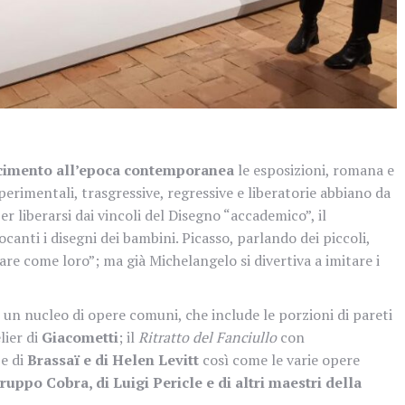
cimento all’epoca contemporanea
le esposizioni, romana e
rimentali, trasgressive, regressive e liberatorie abbiano da
er liberarsi dai vincoli del Disegno “accademico”, il
ocanti i disegni dei bambini. Picasso, parlando dei piccoli,
are come loro”; ma già Michelangelo si divertiva a imitare i
u un nucleo di opere comuni, che include le porzioni di pareti
lier di
Giacometti
; il
Ritratto del Fanciullo
con
ie di
Brassaï e di Helen Levitt
così come le varie opere
uppo Cobra, di Luigi Pericle e di altri maestri della