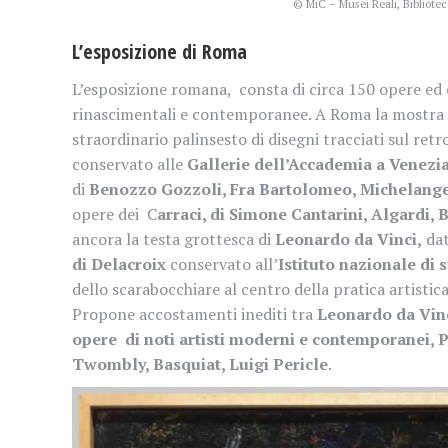
© MiC – Musei Reali, Bibliotec
L’esposizione di Roma
L’esposizione romana, consta di circa 150 opere ed 
rinascimentali e contemporanee. A Roma la mostra god
straordinario palinsesto di disegni tracciati sul retr
conservato alle
Gallerie dell’Accademia a Venezi
di
Benozzo Gozzoli, Fra Bartolomeo, Michelange
opere dei C
arraci, di Simone Cantarini, Algardi, 
ancora la testa grottesca di
Leonardo da Vinci,
dat
di Delacroix
conservato all’
Istituto nazionale di 
dello scarabocchiare al centro della pratica artistica
Propone accostamenti inediti tra
Leonardo da Vinc
opere di noti artisti moderni e contemporanei, P
Twombly, Basquiat, Luigi Pericle
.