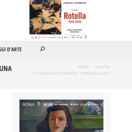
IONI
APPUNTAMENTI
VIAGGI D’ARTE
Cerca:
GGI D’ARTE
Cerca:
 UNA
Tu sei qui:
HOME
MOSTRE
ACCADEMIA DI FRANCIA: “GRIBOUILLAGE /
…