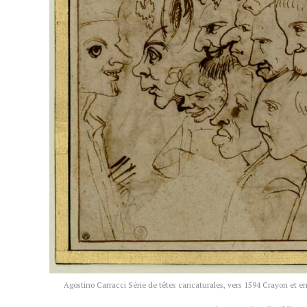
Agostino Carracci Série de têtes caricaturales, vers 1594 Crayon et enc