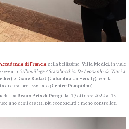
Accademia di Francia
nella bellissima
Villa Medici
, in viale
tra-evento
Gribouillage / Scarabocchio. Da Leonardo da Vinci a
edici) e Diane Bodart (Columbia University)
, con la
tà di curatore associato (
Centre Pompidou
).
nedita ai
Beaux-Arts di Parigi
dal 19 ottobre 2022 al 15
uce uno degli aspetti più sconosciuti e meno controllati