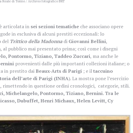
a Reale di Torino / Archivio fotografico BRT
è articolata in
sei sezioni tematiche
che associano opere
e in esclusiva di alcuni prestiti eccezionali: lo
o del
Trittico della Madonna
di
Giovanni Bellini
,
a
, al pubblico mai presentato prima; così come i disegni
lo, Pontormo, Tiziano, Taddeo Zuccari
, ma anche le
Bernini
provenienti dalle più importanti collezioni italiane; o
a in prestito dai
Beaux-Arts di Parigi
; e il
taccuino
storia dell’arte di Parigi (INHA
). La mostra pone l’esercizio
, rimettendo in questione ordini cronologici, categorie, stili.
i, Michelangelo, Pontormo, Tiziano, Bernini. Tra le
icasso, Dubuffet, Henri Michaux, Helen Levitt, Cy