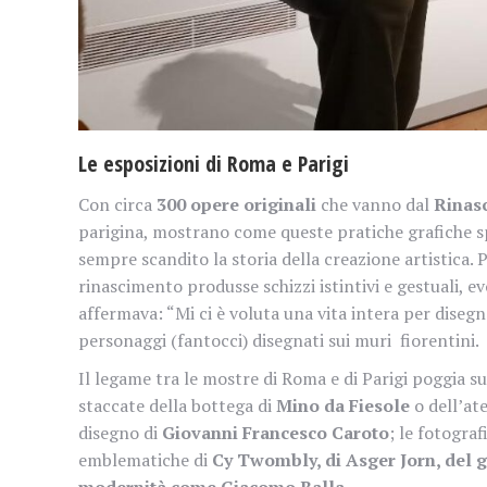
Le esposizioni di Roma e Parigi
Con circa
300 opere originali
che vanno dal
Rinas
parigina, mostrano come queste pratiche grafiche spe
sempre scandito la storia della creazione artistica. P
rinascimento produsse schizzi istintivi e gestuali, ev
affermava: “Mi ci è voluta una vita intera per disegn
personaggi (fantocci) disegnati sui muri fiorentini.
Il legame tra le mostre di Roma e di Parigi poggia s
staccate della bottega di
Mino da Fiesole
o dell’ate
disegno di
Giovanni Francesco Caroto
; le fotograf
emblematiche di
Cy Twombly, di Asger Jorn, del gr