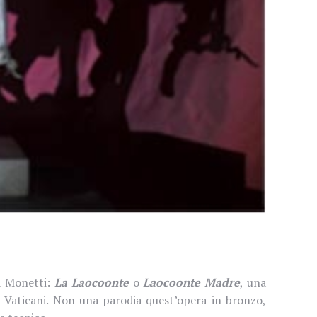
a Monetti:
La Laocoonte
o
Laocoonte Madre
, una
Vaticani. Non una parodia quest’opera in bronzo,