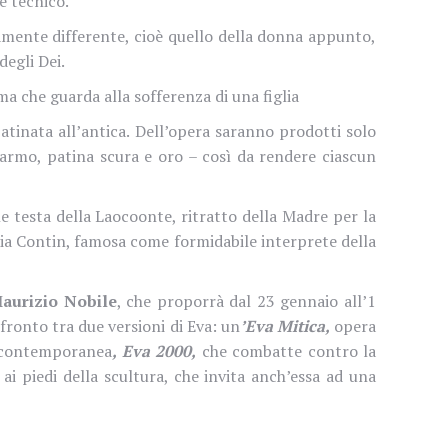
e tecnico.
amente differente, cioè quello della donna appunto,
degli Dei.
ma che guarda alla sofferenza di una figlia
atinata all’antica. Dell’opera saranno prodotti solo
armo, patina scura e oro – così da rendere ciascun
e testa della Laocoonte, ritratto della Madre per la
dia Contin, famosa come formidabile interprete della
Maurizio Nobile
, che proporrà dal 23 gennaio all’1
fronto tra due versioni di Eva: un
’Eva Mitica,
opera
a contemporanea
, Eva 2000,
che combatte contro la
ai piedi della scultura, che invita anch’essa ad una