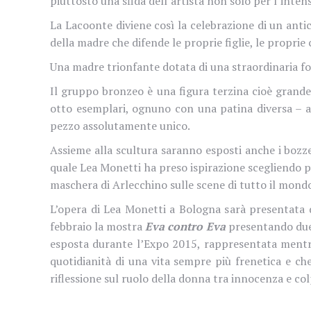
piuttosto una sfida dell’artista non solo per l’inte
La Lacoonte diviene così la celebrazione di un ant
della madre che difende le proprie figlie, le proprie c
Una madre trionfante dotata di una straordinaria forz
Il gruppo bronzeo è una figura terzina cioè grande 
otto esemplari, ognuno con una patina diversa – a
pezzo assolutamente unico.
Assieme alla scultura saranno esposti anche i bozze
quale Lea Monetti ha preso ispirazione scegliendo p
maschera di Arlecchino sulle scene di tutto il mond
L’opera di Lea Monetti a Bologna sarà presentata 
febbraio la mostra
Eva contro Eva
presentando due o
esposta durante l’Expo 2015, rappresentata mentr
quotidianità di una vita sempre più frenetica e che
riflessione sul ruolo della donna tra innocenza e co