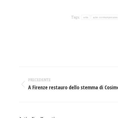
Tags:
arte
arte contemporane
Naviga
PRECEDENTE
tra
A Firenze restauro dello stemma di Cosimo
Post
i
precedente:
post