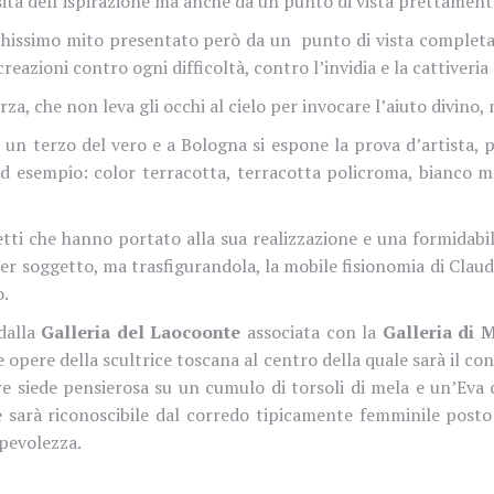
nsità dell’ispirazione ma anche da un punto di vista prettament
ichissimo mito presentato però da un punto di vista complet
reazioni contro ogni difficoltà, contro l’invidia e la cattiveria 
a, che non leva gli occhi al cielo per invocare l’aiuto divino, 
un terzo del vero e a Bologna si espone la prova d’artista, p
d esempio: color terracotta, terracotta policroma, bianco m
tti che hanno portato alla sua realizzazione e una formidabil
er soggetto, ma trasfigurandola, la mobile fisionomia di Clau
o.
dalla
Galleria del Laocoonte
associata con la
Galleria di 
pere della scultrice toscana al centro della quale sarà il con
e siede pensierosa su un cumulo di torsoli di mela e un’Ev
 sarà riconoscibile dal corredo tipicamente femminile posto 
lpevolezza.