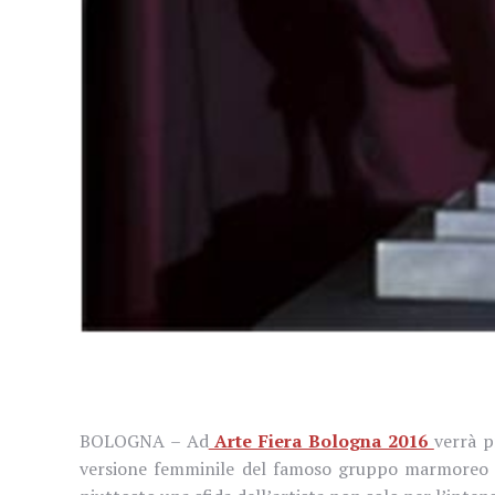
BOLOGNA – Ad
Arte Fiera Bologna 2016
verrà p
versione femminile del famoso gruppo marmoreo e