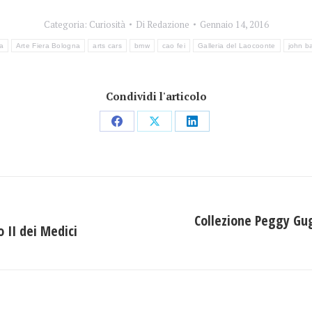
Categoria:
Curiosità
Di
Redazione
Gennaio 14, 2016
a
Arte Fiera Bologna
arts cars
bmw
cao fei
Galleria del Laocoonte
john b
Condividi l'articolo
Condividi
Condividi
Condividi
su
su
su
Facebook
X
LinkedIn
Collezione Peggy Gug
 II dei Medici
Prossimo
post: