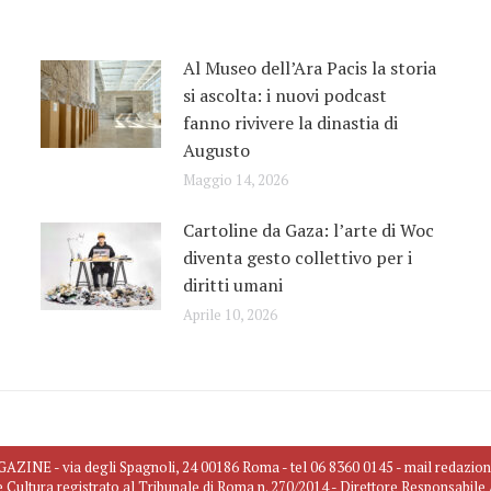
Al Museo dell’Ara Pacis la storia
si ascolta: i nuovi podcast
fanno rivivere la dinastia di
Augusto
Maggio 14, 2026
Cartoline da Gaza: l’arte di Woc
diventa gesto collettivo per i
diritti umani
Aprile 10, 2026
INE - via degli Spagnoli, 24 00186 Roma - tel 06 8360 0145 - mail redazio
e Cultura registrato al Tribunale di Roma n. 270/2014 - Direttore Responsabil