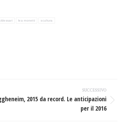
aldessari
lea monetti
scultura
SUCCESSIVO
gheneim, 2015 da record. Le anticipazioni
per il 2016