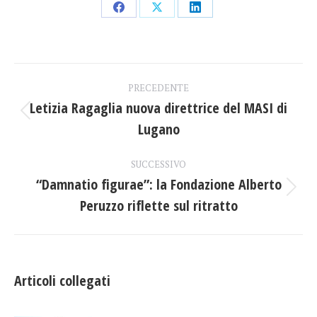
Condividi
Condividi
Condividi
su
su
su
Facebook
X
LinkedIn
Naviga
PRECEDENTE
tra
Letizia Ragaglia nuova direttrice del MASI di
Post
Lugano
i
precedente:
post
SUCCESSIVO
“Damnatio figurae”: la Fondazione Alberto
Prossimo
Peruzzo riflette sul ritratto
post:
Articoli collegati