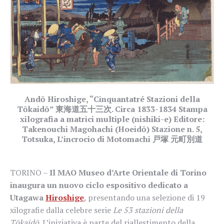
Andō Hiroshige, “Cinquantatré Stazioni della
Tōkaidō” 東海道五十三次. Circa 1833-1834 Stampa
xilografia a matrici multiple (nishiki-e) Editore:
Takenouchi Magohachi (Hoeidō) Stazione n. 5,
Totsuka, L’incrocio di Motomachi 戸塚 元町別道
TORINO –
Il MAO Museo d’Arte Orientale di Torino
inaugura un nuovo ciclo espositivo dedicato a
Utagawa
Hiroshige
, presentando una selezione di 19
xilografie dalla celebre serie
Le 53 stazioni della
Tōkaidō
. L’iniziativa è parte del riallestimento della