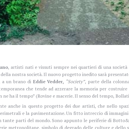
uno
, artisti nati e vissuti sempre nei quartieri di una societ
della nostra società. Il nuovo progetto inedito sarà presentat
a
a un brano di
Eddie Vedder,
“Society”
, parte della colonn
contemporanea che tende ad azzerare la memoria per costruire
 ne ha il tempo” (Rovine e macerie. Il senso del tempo, Bollati
nte anche in questo progetto dei due artisti, che nello spa
perimetrali e la pavimentazione. Un fitto intreccio di immagin
, in tante parti del mondo. Sono appunto le periferie di Bott
ferie metropolitane
, simbolo di degrado delle culture e dello s