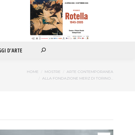
IONI
APPUNTAMENTI
VIAGGI D’ARTE
Cerca:
GGI D’ARTE
Cerca:
HOME
MOSTRE
ARTE CONTEMPORANEA
ALLA FONDAZIONE MERZ DI TORINO…