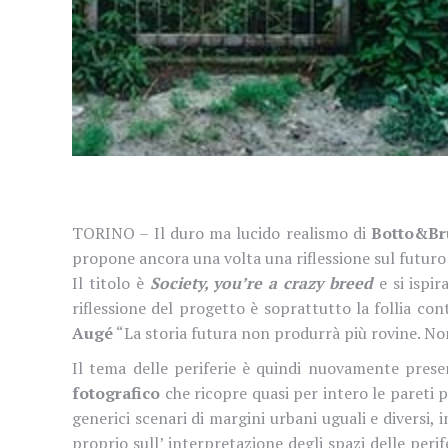
TORINO – Il duro ma lucido realismo di
Botto&Br
propone ancora una volta una riflessione sul futuro 
Il titolo è
Society, you’re a crazy breed
e si ispir
riflessione del progetto è soprattutto la follia 
Augé
“La storia futura non produrrà più rovine. Non
Il tema delle periferie è quindi nuovamente prese
fotografico
che ricopre quasi per intero le pareti 
generici scenari di margini urbani uguali e diversi
proprio sull’
interpretazione degli spazi delle peri