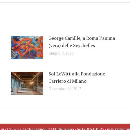
George Camille, a Roma l’anima
(vera) delle Seychelles
Giugno 9, 2023
Sol LeWitt alla Fondazione
Carriero di Milano
Novembre 16, 2017
INE - via degli Spagnoli, 24 00186 Roma - tel 06 8360 0145 - mail redazio