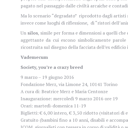
pagato nel passaggio dalle civiltà arcaiche e contad
Ma lo scenario “degradato” riprodotto dagli artisti 
invece come luoghi di riflessione, di “ristori dell’an
Un
silos
, simile per forma e dimensioni a quelli ch
aggettante da cui escono simbolicamente parole e
ricostruita sul disegno della facciata dell’ex edificio
Vademecum
Society, you’re a crazy breed
9 marzo – 19 giugno 2016
Fondazione Merz, via Limone 24, 10141 Torino
A cura di: Beatrice Merz e Maria Centonze
Inaugurazione: mercoledì 9 marzo 2016 ore 19
Orari: martedì-domenica 11-19
Biglietti: € 6,00 intero, € 3,50 ridotto (visitatori d
Gratuito (bambini fino a 10 anni, disabili e acco
ICOM, giornalisti con tessera in corso di validità o