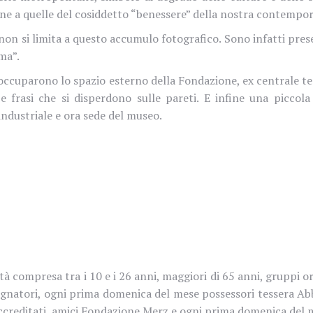
ine a quelle del cosiddetto “benessere” della nostra contempor
non si limita a questo accumulo fotografico. Sono infatti prese
ima”.
e occuparono lo spazio esterno della Fondazione, ex centrale te
 frasi che si disperdono sulle pareti. E infine una piccol
 industriale e ora sede del museo.
i età compresa tra i 10 e i 26 anni, maggiori di 65 anni, gruppi
mpagnatori, ogni prima domenica del mese possessori tesser
 accreditati, amici Fondazione Merz e ogni prima domenica del 