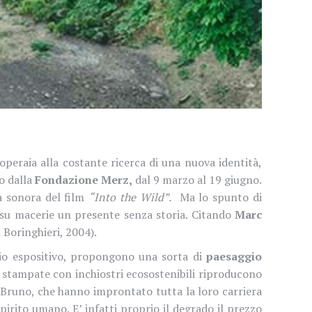
à operaia alla costante ricerca di una nuova identità,
o dalla
Fondazione Merz,
dal 9 marzo al 19 giugno.
a sonora del film
“Into the Wild”.
Ma lo spunto di
 su macerie un presente senza storia. Citando
Marc
 Boringhieri, 2004).
zio espositivo, propongono una sorta di
paesaggio
i stampate con inchiostri ecosostenibili riproducono
o&Bruno, che hanno improntato tutta la loro carriera
pirito umano. E’ infatti proprio il degrado il prezzo