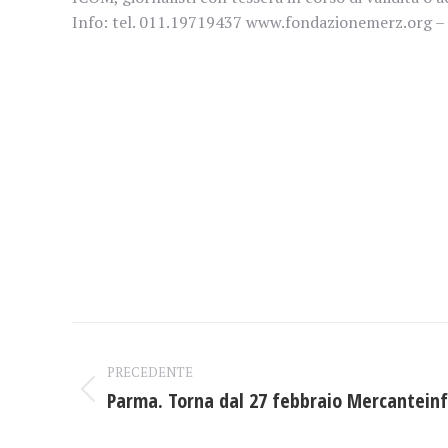
Info: tel. 011.19719437 www.fondazionemerz.org –
Naviga
PRECEDENTE
tra
Parma. Torna dal 27 febbraio Mercanteinf
Post
i
precedente: