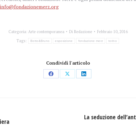
info@fondazionemerz.org
Categoria:
Arte contemporanea
Di
Redazione
Febbraio 10, 2016
Tags:
Botto&Bruno
esposizione
fondazione merz
torino
Condividi l'articolo
Condividi
Condividi
Condividi
su
su
su
Facebook
X
LinkedIn
La seduzione dell’ant
iera
Prossimo
post: