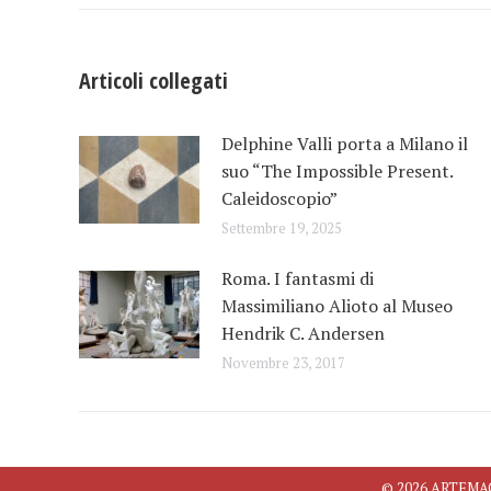
post
Articoli collegati
Delphine Valli porta a Milano il
suo “The Impossible Present.
Caleidoscopio”
Settembre 19, 2025
Roma. I fantasmi di
Massimiliano Alioto al Museo
Hendrik C. Andersen
Novembre 23, 2017
© 2026 ARTEMAGAZ