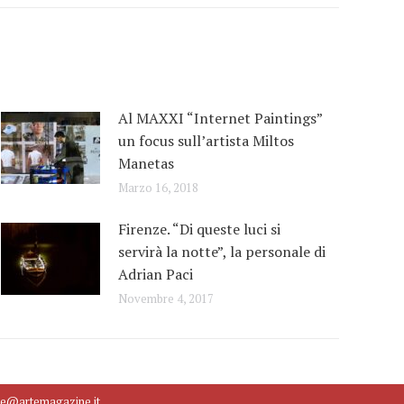
Al MAXXI “Internet Paintings”
un focus sull’artista Miltos
Manetas
Marzo 16, 2018
Firenze. “Di queste luci si
servirà la notte”, la personale di
Adrian Paci
Novembre 4, 2017
ne@artemagazine.it