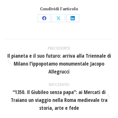
Condividi l'articolo
Condividi
Condividi
Condividi
su
su
su
Facebook
X
LinkedIn
Naviga
PRECEDENTE
tra
Il pianeta e il suo futuro: arriva alla Triennale di
Milano l’ippopotamo monumentale Jacopo
Post
i
precedente:
Allegrucci
post
SUCCESSIVO
“1350. Il Giubileo senza papa”: ai Mercati di
Traiano un viaggio nella Roma medievale tra
Prossimo
post:
storia, arte e fede