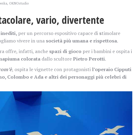
owska, OKNOstudio
acolare, vario, divertente
e
inediti,
per un percorso espositivo capace di
s
timolare
vogliamo vivere in una
società più umana e rispettosa
.
a offre, infatti, anche
spazi di gioco
per i bambini e ospita i
apiuma colorata
dallo scultore
Pietro Perotti
.
com’è
, ospita le vignette con protagonisti
l’operaio Cipputi
no, Colombo e Ada e altri dei personaggi più celebri di