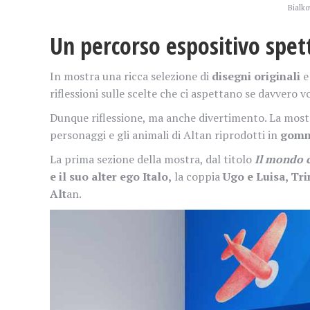
Bialk
Un percorso espositivo spett
In mostra una ricca selezione di
disegni originali
riflessioni sulle scelte che ci aspettano se davvero 
Dunque riflessione, ma anche divertimento. La mostr
personaggi e gli animali di Altan riprodotti in
gomm
La prima sezione della mostra, dal titolo
Il mondo 
e il suo alter ego Italo,
la coppia
Ugo e Luisa, Tri
Alt
an.