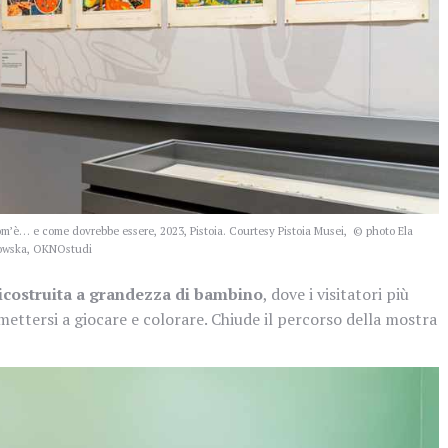
com’è… e come dovrebbe essere, 2023, Pistoia. Courtesy Pistoia Musei, © photo Ela
owska, OKNOstudi
ricostruita a grandezza di bambino
, dove i visitatori più
ettersi a giocare e colorare. Chiude il percorso della mostra