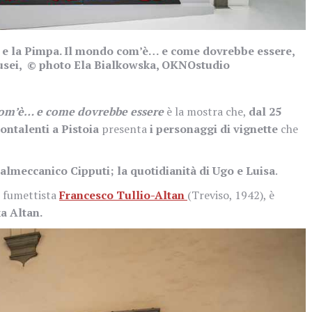
i e la Pimpa. Il mondo com’è… e come dovrebbe essere,
Musei, © photo Ela Bialkowska, OKNOstudio
com’è… e come dovrebbe essere
è la mostra che,
dal 25
ntalenti a Pistoia
presenta
i personaggi di vignette
che
lmeccanico Cipputi; la quotidianità di Ugo e Luisa
.
e fumettista
Francesco Tullio-Altan
(Treviso, 1942), è
a Altan.