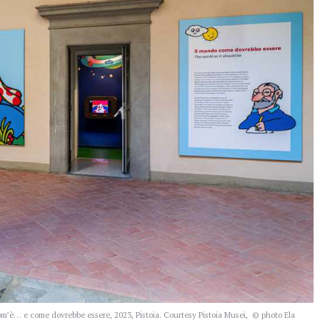
com’è… e come dovrebbe essere, 2023, Pistoia. Courtesy Pistoia Musei, © photo Ela