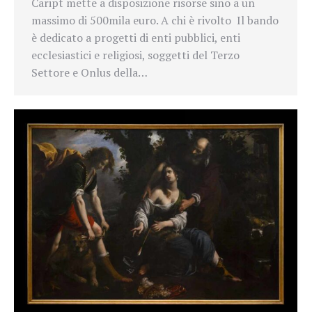
Caript mette a disposizione risorse sino a un
massimo di 500mila euro. A chi è rivolto Il bando
è dedicato a progetti di enti pubblici, enti
ecclesiastici e religiosi, soggetti del Terzo
Settore e Onlus della…