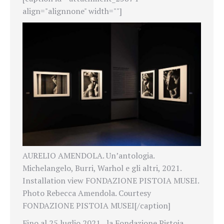
align="alignnone" width=""]
AURELIO AMENDOLA. Un’antologia.
Michelangelo, Burri, Warhol e gli altri, 2021.
Installation view FONDAZIONE PISTOIA MUSEI.
Photo Rebecca Amendola. Courtesy
FONDAZIONE PISTOIA MUSEI[/caption]
Fino al 25 luglio 2021, la Fondazione Pistoia