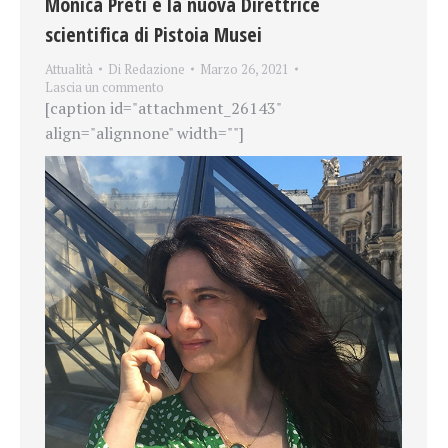
Monica Preti è la nuova Direttrice
scientifica di Pistoia Musei
Attualità
Di
Redazione
Marzo 26, 2021
Lascia un commento
[caption id="attachment_26143"
align="alignnone" width=""]