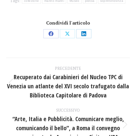
Tags:
collezione
marino marini
Museo
pistoia
soprintendenza
Condividi l'articolo
Condividi
Condividi
Condividi
su
su
su
Facebook
X
LinkedIn
Naviga
PRECEDENTE
tra
Recuperato dai Carabinieri del Nucleo TPC di
Venezia un atlante del XVI secolo trafugato dalla
Post
i
precedente:
Biblioteca Capitolare di Padova
post
SUCCESSIVO
“Arte, Italia e Pubblicità. Comunicare meglio,
comunicando il bello”, a Roma il convegno
Prossimo
post: