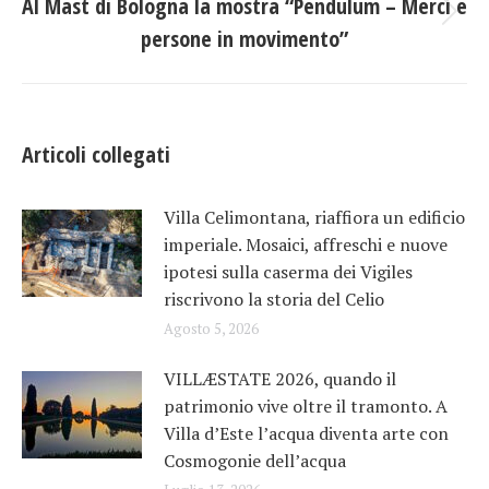
Al Mast di Bologna la mostra “Pendulum – Merci e
Prossimo
persone in movimento”
post:
Articoli collegati
Villa Celimontana, riaffiora un edificio
imperiale. Mosaici, affreschi e nuove
ipotesi sulla caserma dei Vigiles
riscrivono la storia del Celio
Agosto 5, 2026
VILLÆSTATE 2026, quando il
patrimonio vive oltre il tramonto. A
Villa d’Este l’acqua diventa arte con
Cosmogonie dell’acqua