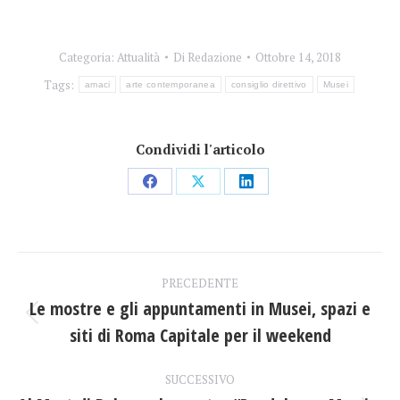
Categoria:
Attualità
Di
Redazione
Ottobre 14, 2018
Tags:
amaci
arte contemporanea
consiglio direttivo
Musei
Condividi l'articolo
Condividi
Condividi
Condividi
su
su
su
Facebook
X
LinkedIn
Naviga
PRECEDENTE
tra
Le mostre e gli appuntamenti in Musei, spazi e
Post
siti di Roma Capitale per il weekend
i
precedente:
post
SUCCESSIVO