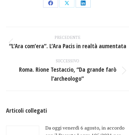
Condividi
Condividi
Condividi
su
su
su
Facebook
X
LinkedIn
Naviga
PRECEDENTE
tra
“L’Ara com’era”. L’Ara Pacis in realtà aumentata
Post
precedente:
i
SUCCESSIVO
Roma. Rione Testaccio, “Da grande farò
post
Prossimo
l’archeologo”
post:
Articoli collegati
Da oggi venerdì 6 agosto, in accordo