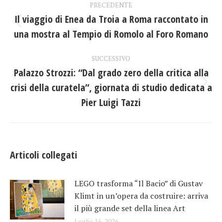
PRECEDENTE
tra
Il viaggio di Enea da Troia a Roma raccontato in
Post
una mostra al Tempio di Romolo al Foro Romano
i
precedente:
post
SUCCESSIVO
Palazzo Strozzi: “Dal grado zero della critica alla
crisi della curatela”, giornata di studio dedicata a
Prossimo
post:
Pier Luigi Tazzi
Articoli collegati
LEGO trasforma “Il Bacio” di Gustav
Klimt in un’opera da costruire: arriva
il più grande set della linea Art
Luglio 16, 2026