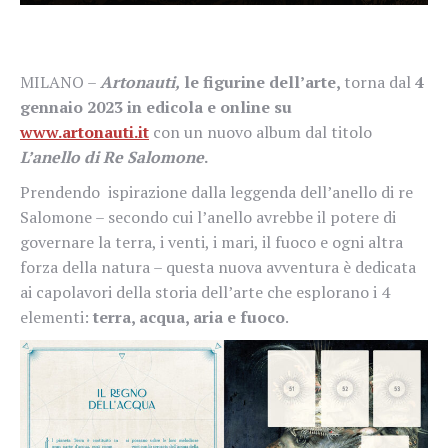
MILANO –
Artonauti,
le figurine dell’arte,
torna dal
4
gennaio 2023 in edicola e online su
www.artonauti.it
con un nuovo album dal titolo
L’anello di Re Salomone
.
Prendendo ispirazione dalla leggenda dell’anello di re
Salomone – secondo cui l’anello avrebbe il potere di
governare la terra, i venti, i mari, il fuoco e ogni altra
forza della natura – questa nuova avventura è dedicata
ai capolavori della storia dell’arte che esplorano i 4
elementi:
terra, acqua, aria e fuoco
.