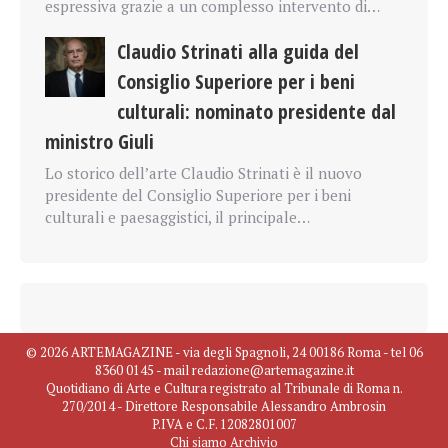
espressiva grazie a un complesso intervento di…
Claudio Strinati alla guida del
Consiglio Superiore per i beni
culturali: nominato presidente dal
ministro Giuli
Lo storico dell’arte Claudio Strinati è il nuovo
presidente del Consiglio Superiore per i beni
culturali e paesaggistici, il principale…
© 2026 ARTEMAGAZINE - via degli Spagnoli, 24 00186 Roma - tel 06
8360 0145 - mail redazione@artemagazine.it
Quotidiano di Arte e Cultura registrato al Tribunale di Roma n.
270/2014 - Direttore Responsabile Alessandro Ambrosin
P.IVA e C.F. 12082801007
Chi siamo
Archivio