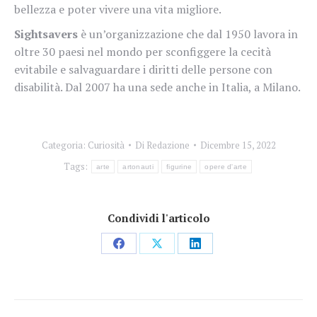
bellezza e poter vivere una vita migliore.
Sightsavers
è un’organizzazione che dal 1950 lavora in
oltre 30 paesi nel mondo per sconfiggere la cecità
evitabile e salvaguardare i diritti delle persone con
disabilità. Dal 2007 ha una sede anche in Italia, a Milano.
Categoria:
Curiosità
Di
Redazione
Dicembre 15, 2022
Tags:
arte
artonauti
figurine
opere d'arte
Condividi l'articolo
Condividi
Condividi
Condividi
su
su
su
Facebook
X
LinkedIn
Naviga