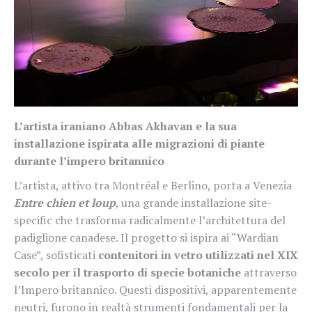
L’artista iraniano Abbas Akhavan e la sua
installazione ispirata alle migrazioni di piante
durante l’impero britannico
L’artista, attivo tra Montréal e Berlino, porta a Venezia
Entre chien et loup
, una grande installazione site-
specific che trasforma radicalmente l’architettura del
padiglione canadese. Il progetto si ispira ai “Wardian
Case”, sofisticati
contenitori in vetro utilizzati nel XIX
secolo per il trasporto di specie botaniche
attraverso
l’Impero britannico. Questi dispositivi, apparentemente
neutri, furono in realtà strumenti fondamentali per la