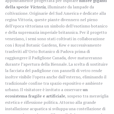
appositamente progettata per ospitare
ninfee giganti
della specie
Victoria
, illuminate da lampade da
coltivazione. Originarie del Sud America e dedicate alla
regina Vittoria, queste piante divennero nel pieno
dell’epoca vittoriana un simbolo dell’esotismo botanico
e della supremazia imperiale britannica. Per il progetto
veneziano, i semi sono stati coltivati in collaborazione
con i Royal Botanic Gardens, Kew e successivamente
trasferiti all’Orto Botanico di Padova prima di
raggiungere il Padiglione Canada, dove matureranno
durante l’apertura della Biennale. La scelta di sostituire
la facciata del padiglione con pannelli di vetro rende
inoltre visibile l’opera anche dall’esterno, eliminando il
tradizionale confine tra spazio espositivo e ambiente
urbano. Il visitatore è invitato a osservare
un
ecosistema fragile e artificiale
, sospeso tra meraviglia
estetica e riflessione politica. Attorno alla grande
installazione acquatica si sviluppa una costellazione di