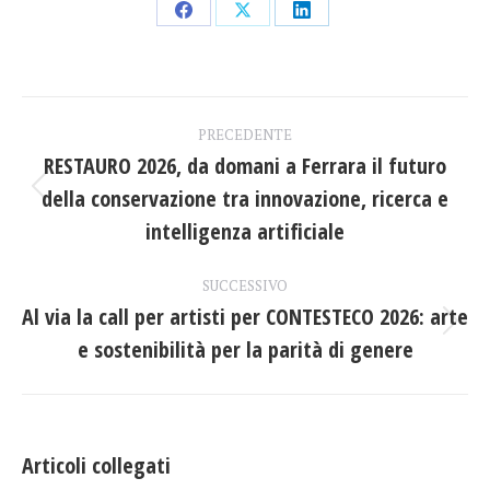
Condividi
Condividi
Condividi
su
su
su
Facebook
X
LinkedIn
Naviga
PRECEDENTE
tra
RESTAURO 2026, da domani a Ferrara il futuro
della conservazione tra innovazione, ricerca e
Post
i
precedente:
intelligenza artificiale
post
SUCCESSIVO
Al via la call per artisti per CONTESTECO 2026: arte
Prossimo
e sostenibilità per la parità di genere
post:
Articoli collegati