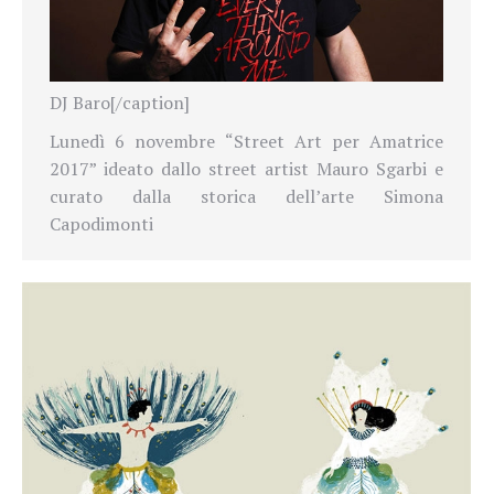
DJ Baro[/caption]
Lunedì 6 novembre “Street Art per Amatrice
2017” ideato dallo street artist Mauro Sgarbi e
curato dalla storica dell’arte Simona
Capodimonti