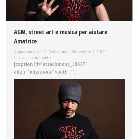
AGM, street art e musica per aiutare
Amatrice
Appuntamenti
Di
Redazione
Novembre 2, 2017
Lascia un commento
[caption id="attachment_18887"
align="alignnone" width=""]