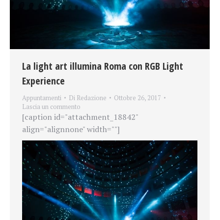
La light art illumina Roma con RGB Light
Experience
Appuntamenti
Di
Redazione
Ottobre 26, 2017
Lascia un commento
[caption id="attachment_18842"
align="alignnone" width=""]