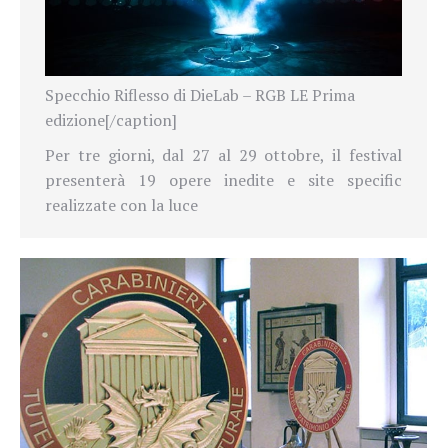
Specchio Riflesso di DieLab – RGB LE Prima
edizione[/caption]
Per tre giorni, dal 27 al 29 ottobre, il festival
presenterà 19 opere inedite e site specific
realizzate con la luce