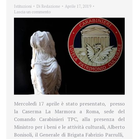
Istituzioni
Di
Redazione
Aprile 17, 2019
Lascia un commento
Mercoledì 17 aprile è stato presentato, presso
la Caserma La Marmora a Roma, sede del
Comando Carabinieri TPC, alla presenza del
Ministro per i beni e le attività culturali, Alberto
Bonisoli, il Generale di Brigata Fabrizio Parrulli,