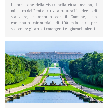
In occasione della visita nella città toscana, il
ministro dei
Beni e
attività culturali ha deciso di
stanziare, in accordo con il Comune,
un
contributo ministeriale di 100 mila euro per
sostenere gli artisti emergenti e i giovani talenti