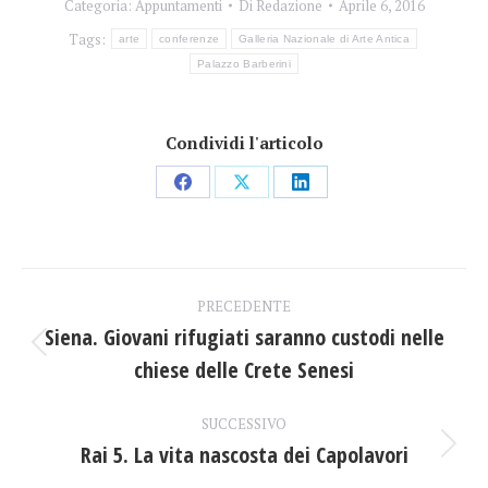
Categoria:
Appuntamenti
Di
Redazione
Aprile 6, 2016
Tags:
arte
conferenze
Galleria Nazionale di Arte Antica
Palazzo Barberini
Condividi l'articolo
Condividi
Condividi
Condividi
su
su
su
Facebook
X
LinkedIn
Naviga
PRECEDENTE
tra
Siena. Giovani rifugiati saranno custodi nelle
Post
chiese delle Crete Senesi
i
precedente:
post
SUCCESSIVO
Rai 5. La vita nascosta dei Capolavori
Prossimo
post: