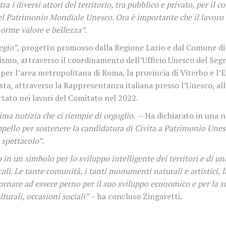
ra i diversi attori del territorio, tra pubblico e privato, per 
a del Patrimonio Mondiale Unesco. Ora è importante che il lavoro
norme valore e bellezza”.
egio”
, progetto promosso dalla Regione Lazio e dal Comune di 
turismo, attraverso il coordinamento dell’Ufficio Unesco del Seg
er l’area metropolitana di Roma, la provincia di Viterbo e l’E
a, attraverso la Rappresentanza italiana presso l’Unesco, alla
tato nei lavori del Comitato nel 2022.
ima notizia che ci riempie di orgoglio
.
– Ha dichiarato in una n
pello per sostenere la candidatura di Civita a Patrimonio Unesco
 spettacolo”.
n un simbolo per lo sviluppo intelligente dei territori e di una 
cali. Le tante comunità, i tanti monumenti naturali e artistici, l
nare ad essere perno per il suo sviluppo economico e per la su
turali, occasioni sociali”
– ha concluso Zingaretti.