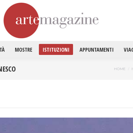
HOME
ATTUALITÀ
MOSTRE
ISTITUZ
TÀ
MOSTRE
ISTITUZIONI
APPUNTAMENTI
VIA
NESCO
Tu sei qu
HOME