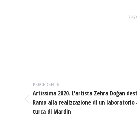
Tag
Naviga
PRECEDENTE
tra
Artissima 2020. L’artista Zehra Doğan dest
Rama alla realizzazione di un laboratorio a
Post
i
precedente:
turca di Mardin
post