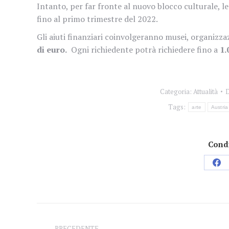
Intanto, per far fronte al nuovo blocco culturale, l
fino al primo trimestre del 2022.
Gli aiuti finanziari coinvolgeranno musei, organizzazi
di euro.
Ogni richiedente potrà richiedere fino a
1.
Categoria:
Attualità
Tags:
arte
Austria
Condi
Con
su
Fac
Naviga
PRECEDENTE