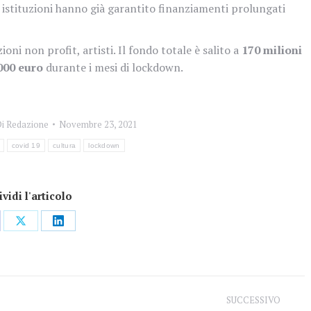
e istituzioni hanno già garantito finanziamenti prolungati
oni non profit, artisti. Il fondo totale è salito a
170 milioni
000 euro
durante i mesi di lockdown.
Di
Redazione
Novembre 23, 2021
covid 19
cultura
lockdown
vidi l'articolo
dividi
Condividi
Condividi
su
su
ebook
X
LinkedIn
SUCCESSIVO