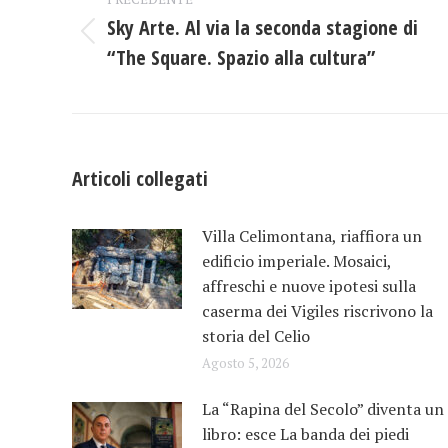
tra
Sky Arte. Al via la seconda stagione di
Post
i
“The Square. Spazio alla cultura”
precedente:
post
Articoli collegati
Villa Celimontana, riaffiora un
edificio imperiale. Mosaici,
affreschi e nuove ipotesi sulla
caserma dei Vigiles riscrivono la
storia del Celio
Agosto 5, 2026
La “Rapina del Secolo” diventa un
libro: esce La banda dei piedi