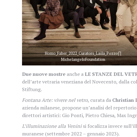
Homo_Faber_2022_Curators_Laila_Pozzo∏
MichelangeloFoundation
Due nuove mostre
anche a
LE STANZE DEL VET
dell’arte vetraria veneziana del Novecento, dalla c
Stiftung.
Fontana Arte: vivere nel vetro
, curata da
Christian 
azienda milanese, propone un’analisi del repertorio 
direttori artistici: Gio Ponti, Pietro Chiesa, Max Ing
L’illuminazione alla Venini
si focalizza invece sull’
muranese (settembre 2022 – gennaio 2023).