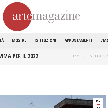
HOME
ATTUALITÀ
MOSTRE
ISTITUZ
TÀ
MOSTRE
ISTITUZIONI
APPUNTAMENTI
VIA
MMA PER IL 2022
Tu sei qui:
HOME
GALLERIE & 
Dic