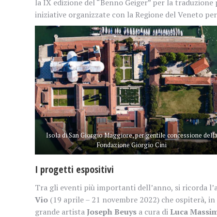
la IX edizione del “Benno Geiger” per la traduzione
iniziative organizzate con la Regione del Veneto per 
Isola di San Giorgio Maggiore, per gentile concessione dell
Fondazione Giorgio Cini
I progetti espositivi
Tra gli eventi più importanti dell’anno, si ricorda l
Vio
(19 aprile – 21 novembre 2022) che ospiterà, in
grande artista
Joseph Beuys
a cura di
Luca
Massi