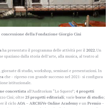
le concessione della Fondazione Giorgio Cini
ia
ha presentato il programma delle attività per il
2022.
Un
spaziano dalla storia dell’arte, alla musica, al teatro al
, giornate di studio, workshop, seminari e presentazioni. In
ra
che – ripreso con grande successo nel 2021- si configura
one istituzionale.
ne concertista
all’Auditorium “Lo Squero”;
4
progetti
zzo Cini; oltre
25 progetti editoriali
; varie
borse di studio
;
r il ciclo
AOA –
ARCHiVe Online Academy
e un
Premio
–