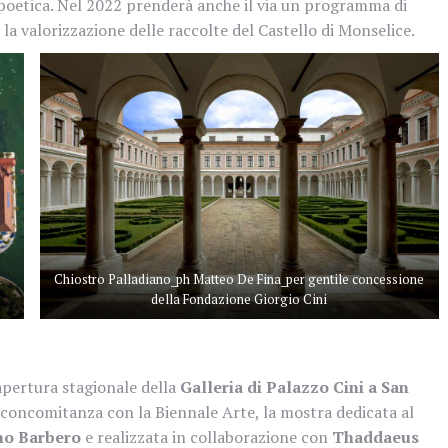
 poetica. Nel 2022 prenderà anche il via un programma di
la valorizzazione delle raccolte del Castello di Monselice.
a
Chiostro Palladiano_ph Matteo De Fina_per gentile concessione
della Fondazione Giorgio Cini
’apertura stagionale della
Galleria di Palazzo Cini a San
 concomitanza con la Biennale Arte, la mostra dedicata al
mo Barbero
e realizzata in collaborazione con
Thaddaeus