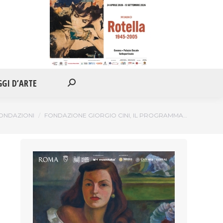
IONI
APPUNTAMENTI
VIAGGI D’ARTE
Cerca:
GGI D’ARTE
Cerca:
FONDAZIONI
FONDAZIONE GIORGIO CINI, IL PROGRAMMA…