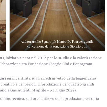
Auditorium Lo Squero_ph Matteo De Fina per gentile
concessione della Fondazione Giorgio Cini
RO
, iniziativa nata nel 2012 per lo studio e la valorizzazione
ollaborazione tra Fondazione Giorgio Cini e Pentagram
Larsen
incentrata sugli arredi in vetro della leggendaria
creativo e dei periodi di produzione dei quattro grandi
rand e Gae Aulenti (4 aprile – 31 luglio 2022).
illuminotecnica, settore di rilievo della produzione vetraria