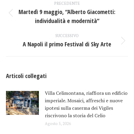
PRECEDENTE
tra
Martedì 9 maggio, “Alberto Giacometti:
Post
individualità e modernità”
i
precedente:
post
SUCCESSIVO
A Napoli il primo Festival di Sky Arte
Prossimo
post:
Articoli collegati
Villa Celimontana, riaffiora un edificio
imperiale. Mosaici, affreschi e nuove
ipotesi sulla caserma dei Vigiles
riscrivono la storia del Celio
Agosto 5, 2026