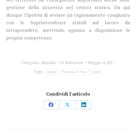
gestione della sicurezza nel centro storico. Da qui
dunque l’ipotesi di avviare un ragionamento congiunto
con le Soprintendenze statali sul lavoro da
intraprendere, mettendo ognuno a disposizione le
proprie competenze.
Categoria:
Attualità
Di
Redazione
Maggio 4, 2017
Tags:
bagno
Fontana di Trevi
turisti
Condividi l'articolo
Condividi
Condividi
Condividi
su
su
su
Facebook
X
LinkedIn
Naviga