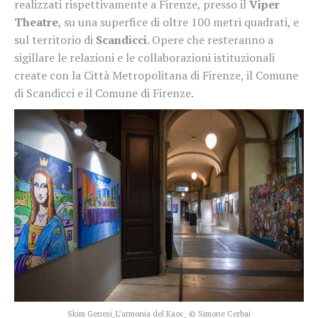
realizzati rispettivamente a Firenze, presso il
Viper
Theatre
, su una superfice di oltre 100 metri quadrati, e
sul territorio di
Scandicci
. Opere che resteranno a
sigillare le relazioni e le collaborazioni istituzionali
create con la Città Metropolitana di Firenze, il Comune
di Scandicci e il Comune di Firenze.
Skim Genesi_L’armonia del Kaos_ © Simone Cerbai