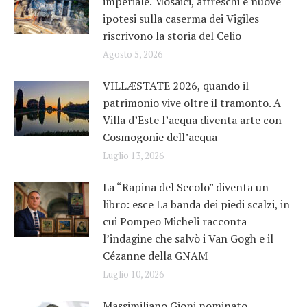
imperiale. Mosaici, affreschi e nuove
ipotesi sulla caserma dei Vigiles
riscrivono la storia del Celio
Agosto 5, 2026
VILLÆSTATE 2026, quando il
patrimonio vive oltre il tramonto. A
Villa d’Este l’acqua diventa arte con
Cosmogonie dell’acqua
Luglio 13, 2026
La “Rapina del Secolo” diventa un
libro: esce La banda dei piedi scalzi, in
cui Pompeo Micheli racconta
l’indagine che salvò i Van Gogh e il
Cézanne della GNAM
Luglio 10, 2026
Massimiliano Gioni nominato