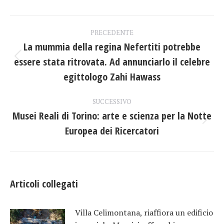
Facebook
X
LinkedIn
Naviga
PRECEDENTE
tra
La mummia della regina Nefertiti potrebbe
essere stata ritrovata. Ad annunciarlo il celebre
Post
i
precedente:
egittologo Zahi Hawass
post
SUCCESSIVO
Musei Reali di Torino: arte e scienza per la Notte
Prossimo
Europea dei Ricercatori
post:
Articoli collegati
Villa Celimontana, riaffiora un edificio