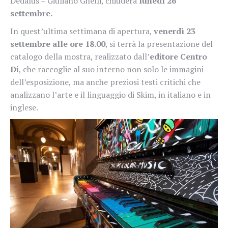
Dedalus – Giuliano Ghelli, chiuderà
lunedì 26
settembre.
In quest’ultima settimana di apertura,
venerdì 23
settembre alle ore 18.00
, si terrà la presentazione del
catalogo della mostra, realizzato dall’
editore Centro
Di
, che raccoglie al suo interno non solo le immagini
dell’esposizione, ma anche preziosi testi critichi che
analizzano l’arte e il linguaggio di Skim, in italiano e in
inglese.