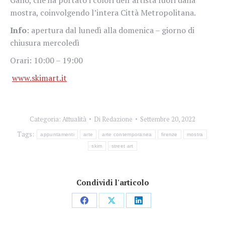
mostra, coinvolgendo l’intera Città Metropolitana.
Info
: apertura dal lunedì alla domenica – giorno di
chiusura mercoledì
Orari: 10:00 – 19:00
www.skimart.it
Categoria:
Attualità
Di
Redazione
Settembre 20, 2022
Tags:
appuntamenti
arte
arte contemporanea
firenze
mostra
skim
street art
Condividi l'articolo
Condividi
Condividi
Condividi
su
su
su