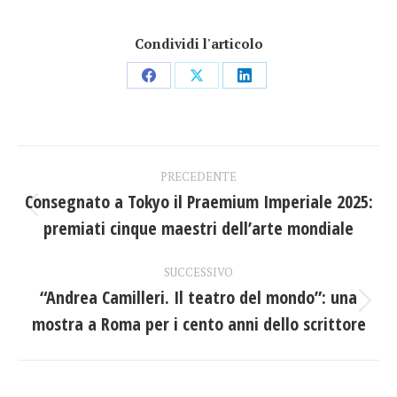
Condividi l'articolo
Condividi
Condividi
Condividi
su
su
su
Facebook
X
LinkedIn
Naviga
PRECEDENTE
tra
Consegnato a Tokyo il Praemium Imperiale 2025:
Post
premiati cinque maestri dell’arte mondiale
i
precedente:
post
SUCCESSIVO
“Andrea Camilleri. Il teatro del mondo”: una
Prossimo
mostra a Roma per i cento anni dello scrittore
post: