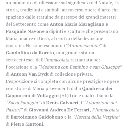
un momento di riflessione sul significato del Natale, tra
storia, tradizioni e simboli, attraverso opere d’arte che
spaziano dalle statuine da presepe dei grandi maestri
del Settecento come
Anton Maria Maragliano e
Pasquale Navone
a dipinti e sculture che presentano
Maria, madre di Gesù, al centro della devozione
cristiana. Ne sono esempio:
l’“Annunciazione”
di
Gandolfino da Roreto
, una grande statua
settecentesca dell
’Immacolata
restaurata per
l’occasione e la
“Madonna con Bambino e san Giuseppe”
di
Antoon Van Dyck
di collezione privata.
L’esposizione si completa con alcune prestigiose opere
con storie di Maria provenienti dalla
Quadreria dei
Cappuccini di Voltaggio
(AL) tra le quali citiamo la
“Sacra Famiglia”
di
Denis Calvaert
, l’
“Adorazione dei
Pastori”
di
Giovanni Andrea De Ferrari,
l’Immacolata
di
Bartolomeo Guidobono
e la
“Nascita della Vergine”
di
Pietro Muttoni.