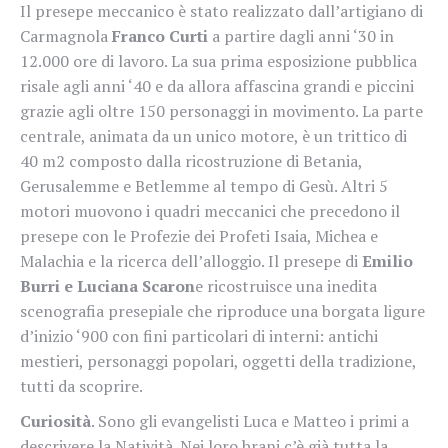
Il presepe meccanico è stato realizzato dall’artigiano di
Carmagnola
Franco Curti
a partire dagli anni ‘30 in
12.000 ore di lavoro. La sua prima esposizione pubblica
risale agli anni ‘40 e da allora affascina grandi e piccini
grazie agli oltre 150 personaggi in movimento. La parte
centrale, animata da un unico motore, è un trittico di
40 m2 composto dalla ricostruzione di Betania,
Gerusalemme e Betlemme al tempo di Gesù. Altri 5
motori muovono i quadri meccanici che precedono il
presepe con le Profezie dei Profeti Isaia, Michea e
Malachia e la ricerca dell’alloggio. Il presepe di
Emilio
Burri e Luciana Scaron
e ricostruisce una inedita
scenografia presepiale che riproduce una borgata ligure
d’inizio ‘900 con fini particolari di interni: antichi
mestieri, personaggi popolari, oggetti della tradizione,
tutti da scoprire.
Curiosità
. Sono gli evangelisti Luca e Matteo i primi a
descrivere la Natività. Nei loro brani c’è già tutta la