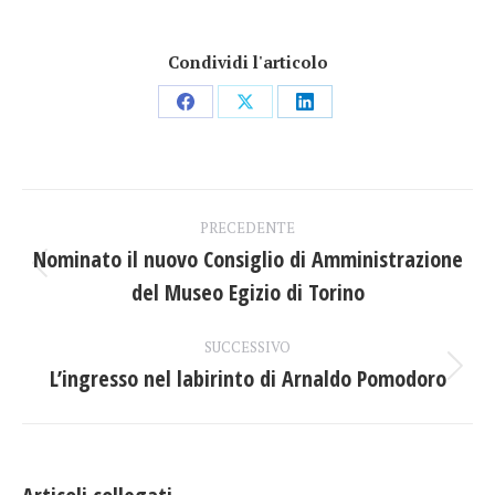
Condividi l'articolo
Condividi
Condividi
Condividi
su
su
su
Facebook
X
LinkedIn
Naviga
PRECEDENTE
tra
Nominato il nuovo Consiglio di Amministrazione
Post
del Museo Egizio di Torino
i
precedente:
post
SUCCESSIVO
L’ingresso nel labirinto di Arnaldo Pomodoro
Prossimo
post: