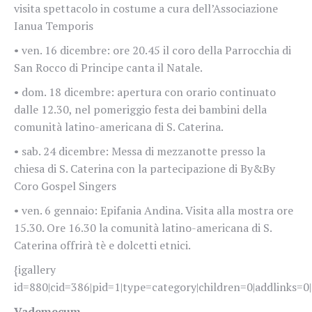
visita spettacolo in costume a cura dell’Associazione
Ianua Temporis
• ven. 16 dicembre: ore 20.45 il coro della Parrocchia di
San Rocco di Principe canta il Natale.
• dom. 18 dicembre: apertura con orario continuato
dalle 12.30, nel pomeriggio festa dei bambini della
comunità latino-americana di S. Caterina.
• sab. 24 dicembre: Messa di mezzanotte presso la
chiesa di S. Caterina con la partecipazione di By&By
Coro Gospel Singers
• ven. 6 gennaio: Epifania Andina. Visita alla mostra ore
15.30. Ore 16.30 la comunità latino-americana di S.
Caterina offrirà tè e dolcetti etnici.
{igallery
id=880|cid=386|pid=1|type=category|children=0|addlinks=0|
Vademecum