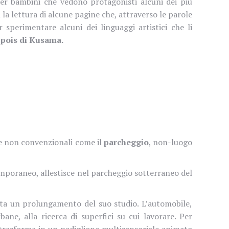
er bambini che vedono protagonisti alcuni dei più
n la lettura di alcune pagine che, attraverso le parole
r sperimentare alcuni dei linguaggi artistici che li
i pois di Kusama.
 non convenzionali come il
parcheggio
, non-luogo
temporaneo, allestisce nel parcheggio sotterraneo del
ta un prolungamento del suo studio. L’automobile,
ane, alla ricerca di superfici su cui lavorare. Per
 trasforma in un padiglione multisensoriale animato