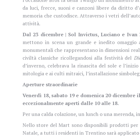
da luci, frecce, suoni e canzoni libere da diritto 
memoria che custodisce. Attraverso i vetri dell’auto
attività.
Dal 23 dicembre | Sol Invictus, Luciano e Ivan
mettono in scena un grande e inedito omaggio alla
monumentali che rappresentano in dimensioni reali pi
civiltà classiche ricollegandosi alla festività del
Di
d’inverno, celebrava la rinascita del sole e l’inizi
mitologia e ai culti mitraici, l’installazione simboleg
Aperture straordinarie
Venerdì 18, sabato 19 e domenica 20 dicembre il 
eccezionalmente aperti dalle 10 alle 18.
Per una calda colazione, un lunch o una merenda, in caf
Nello store del Mart sono disponibili prodotti per tu
Natale, a tutti i residenti in Trentino sarà applicat