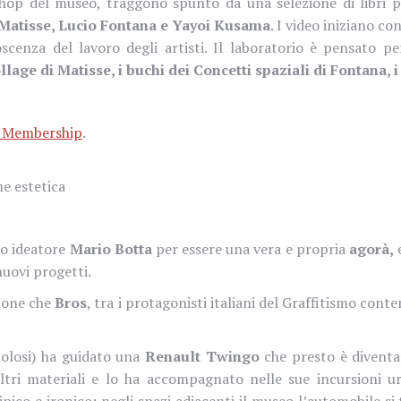
shop del museo, traggono spunto da una selezione di libri p
Matisse, Lucio Fontana e Yayoi Kusama
. I video iniziano co
scenza del lavoro degli artisti. Il laboratorio è pensato pe
ollage di Matisse, i buchi dei Concetti spaziali di Fontana, 
 Membership
.
ne estetica
uo ideatore
Mario Botta
per essere una vera e propria
agorà,
e
uovi progetti.
zione che
Bros
, tra i protagonisti italiani del Graffitismo con
colosi) ha guidato una
Renault Twingo
che presto è diventa
altri materiali e lo ha accompagnato nelle sue incursioni urb
ico e ironico: negli spazi adiacenti il museo l’automobile si