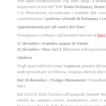
Nati dalla collaborazione con Mart Shop, il book
importanti artisti del ‘900:
Sonia Delaunay, Henri 
e le illustrazioni, introducono i bambini alla cono
caratterizzano:
i pattern colorati di Delaunay, i c
Appuntamenti per gli Amici del Mart
Proseguono i webinar e gli incontri riservati ai
Mart
17 dicembre | Scambio auguri di Natale
21 dicembre | Slow Art 2.
Riflessioni sulla percezio
Outdoor
Negli spazi collettivi come la
piazza
, pensata dal s
underground per eccellenza, vengono allestiti due n
Dal 18 dicembre |
Twingo Monument
è l’installa
Mart.
Dal 2010 al 2020 l’artista (all’anagrafe Daniele Ni
infatti, ha ospitato vernici, bombolette, carte e 
l’occasione Bros fa della Twingo un monumento atip