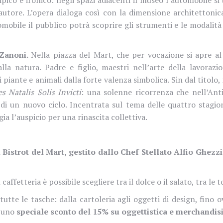
d’autore. L’opera dialoga così con la dimensione architetton
mobile il pubblico potrà scoprire gli strumenti e le modalità
 Zanoni.
Nella piazza del Mart, che per vocazione si apre al p
 natura. Padre e figlio, maestri nell’arte della lavorazio
ante e animali dalla forte valenza simbolica. Sin dal titolo, in
es Natalis Solis Invicti
: una solenne ricorrenza che nell’Ant
o di un nuovo ciclo. Incentrata sul tema delle quattro stagio
gia l’auspicio per una rinascita collettiva.
Bistrot del Mart, gestito dallo Chef Stellato Alfio Ghezz
fetteria è possibile scegliere tra il dolce o il salato, tra le tor
tte le tasche: dalla cartoleria agli oggetti di design, fino ov
o uno
speciale sconto del 15% su oggettistica e merchandis