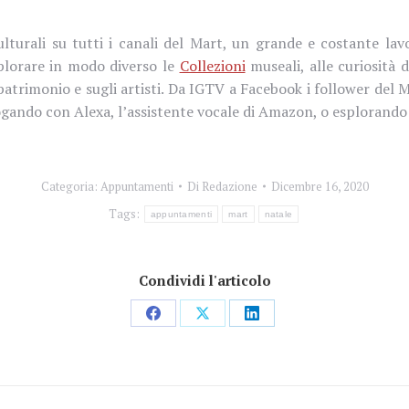
ulturali su tutti i canali del Mart, un grande e costante la
splorare in modo diverso le
Collezioni
museali, alle curiosità d
ul patrimonio e sugli artisti. Da IGTV a Facebook i follower 
logando con Alexa, l’assistente vocale di Amazon, o esplorand
Categoria:
Appuntamenti
Di
Redazione
Dicembre 16, 2020
Tags:
appuntamenti
mart
natale
Condividi l'articolo
Condividi
Condividi
Condividi
su
su
su
Facebook
X
LinkedIn