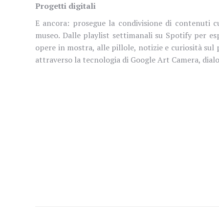
Progetti digitali
E ancora: prosegue la condivisione di contenuti c
museo. Dalle playlist settimanali su Spotify per e
opere in mostra, alle pillole, notizie e curiosità s
attraverso la tecnologia di Google Art Camera, dia
Naviga