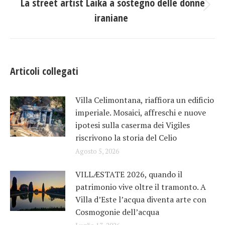
La street artist Laika a sostegno delle donne
Prossimo
iraniane
post:
Articoli collegati
Villa Celimontana, riaffiora un edificio
imperiale. Mosaici, affreschi e nuove
ipotesi sulla caserma dei Vigiles
riscrivono la storia del Celio
Agosto 5, 2026
VILLÆSTATE 2026, quando il
patrimonio vive oltre il tramonto. A
Villa d’Este l’acqua diventa arte con
Cosmogonie dell’acqua