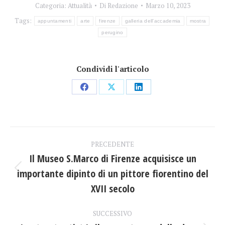
Categoria:
Attualità
Di
Redazione
Marzo 10, 2023
Tags:
appuntamenti
arte
firenze
galleria dell'accademia
mostra
perugino
Condividi l'articolo
Condividi
Condividi
Condividi
su
su
su
Facebook
X
LinkedIn
Naviga
PRECEDENTE
tra
Il Museo S.Marco di Firenze acquisisce un
importante dipinto di un pittore fiorentino del
Post
i
precedente:
XVII secolo
post
SUCCESSIVO