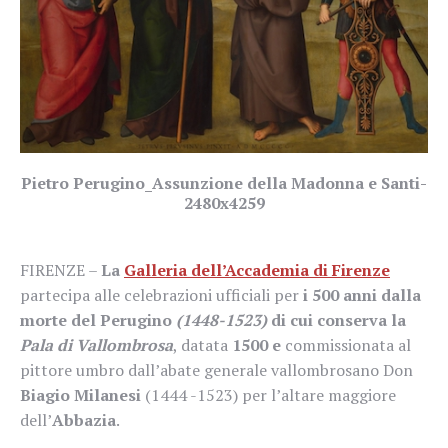
Pietro Perugino_Assunzione della Madonna e Santi-
2480x4259
FIRENZE –
La
Galleria dell’Accademia di Firenze
partecipa alle celebrazioni ufficiali per
i 500 anni dalla
morte del Perugino
(1448-1523)
di cui conserva la
Pala di Vallombrosa
, datata
1500 e
commissionata al
pittore umbro dall’abate generale vallombrosano Don
Biagio Milanesi
(1444 -1523) per l’altare maggiore
dell’
Abbazia
.