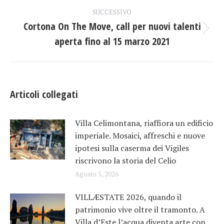
post
SUCCESSIVO
Cortona On The Move, call per nuovi talenti
Prossimo
aperta fino al 15 marzo 2021
post:
Articoli collegati
Villa Celimontana, riaffiora un edificio
imperiale. Mosaici, affreschi e nuove
ipotesi sulla caserma dei Vigiles
riscrivono la storia del Celio
Agosto 5, 2026
VILLÆSTATE 2026, quando il
patrimonio vive oltre il tramonto. A
Villa d’Este l’acqua diventa arte con