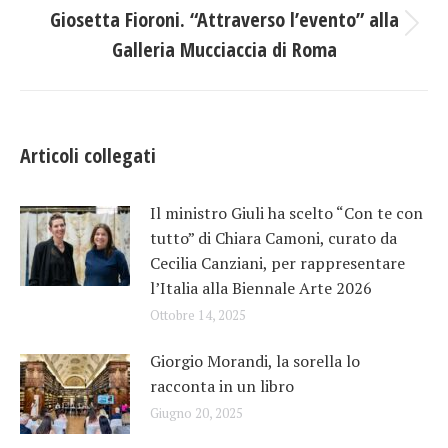
Giosetta Fioroni. “Attraverso l’evento” alla
Prossimo
Galleria Mucciaccia di Roma
post:
Articoli collegati
Il ministro Giuli ha scelto “Con te con
tutto” di Chiara Camoni, curato da
Cecilia Canziani, per rappresentare
l’Italia alla Biennale Arte 2026
Ottobre 14, 2025
Giorgio Morandi, la sorella lo
racconta in un libro
Giugno 20, 2025