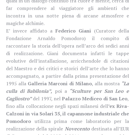
quasi in un dialogo continuo fra cuore e mente, cerca di
far comprendere al viaggiatore gli ambienti che
incontra in una notte piena di arcane atmosfere e
magiche alchimie.
E’ invece affidato a
Federico Giani
(Curatore della
Fondazione Arnaldo Pomodoro) il compito di
raccontare la storia dell’opera nell’arco dei sedici anni
di realizzazione. Giani documenta infatti le tappe
evolutive dell’installazione, arricchendole di citazioni
del Maestro e dei critici e storici dell’arte che lo hanno
accompagnato, a partire dalla prima presentazione del
1995 alla
Galleria Marconi di Milano
, alla mostra
“La
culla di Babilonia”,
poi a
“Sculture per San Leo e
Cagliostro”
del 1997, nel
Palazzo Mediceo di San Leo
,
fino alla collocazione negli spazi milanesi dell
’ex Riva-
Calzoni in via Solari 35, il capannone industriale che
Pomodoro
utilizza prima come laboratorio per la
realizzazione della spirale
Novecento
destinata all’EUR