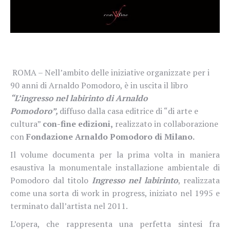
ROMA – Nell’ambito delle iniziative organizzate per i
90 anni di Arnaldo Pomodoro, è in uscita il libro
“L’ingresso nel labirinto di Arnaldo
Pomodoro”,
diffuso dalla casa editrice di “di arte e
cultura”
con-fine edizioni,
realizzato in collaborazione
con
Fondazione Arnaldo Pomodoro di Milano.
Il volume documenta per la prima volta in maniera
esaustiva la monumentale installazione ambientale di
Pomodoro dal titolo
Ingresso nel labirinto
, realizzata
come una sorta di work in progress, iniziato nel 1995 e
terminato dall’artista nel 2011.
L’opera, che rappresenta una perfetta sintesi fra