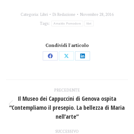
Categoria:
Libri
Di
Redazione
Novembre 28, 2016
Tags:
Arnaldo Pomodoro
libri
Condividi l'articolo
Condividi
Condividi
Condividi
su
su
su
Facebook
X
LinkedIn
Naviga
PRECEDENTE
tra
Il Museo dei Cappuccini di Genova ospita
“Contempliamo il presepio. La bellezza di Maria
Post
i
precedente:
nell’arte”
post
SUCCESSIVO