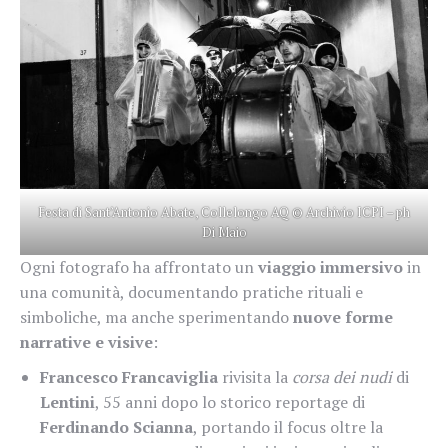
Festa di Sant’Antonio Abate, Collelongo AQ © Archivio ICPI – ph
Di Maio
Ogni fotografo ha affrontato un
viaggio immersivo
in
una comunità, documentando pratiche rituali e
simboliche, ma anche sperimentando
nuove forme
narrative e visive
:
Francesco Francaviglia
rivisita la
corsa dei nudi
di
Lentini
, 55 anni dopo lo storico reportage di
Ferdinando Scianna
, portando il focus oltre la