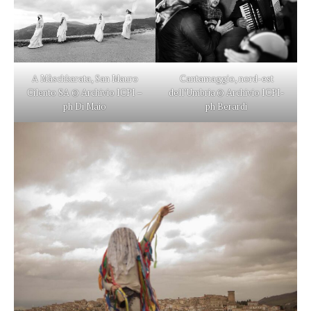
A Màschkarata, San Mauro
Cantamaggio, nord-est
Cilento SA © Archivio ICPI –
dell’Umbria © Archivio ICPI-
ph Di Maio
ph Berardi