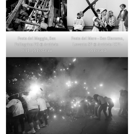
Festa del Maggio, San
Festa del Mare – San Giacomo,
Pellegrino PG © Archivio
Levanto SP © Archivio ICPI-
ICPI- ph Podavini
ph Berardi