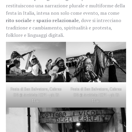
restituiscono una narrazione plurale e multiforme della
festa in Italia, intesa non solo come evento, ma come
rito sociale
e
spazio relazionale
, dove si intrecciano
tradizione e cambiamento, spiritualità e protesta,
folklore e linguaggi digitali.
Festa di San Salvatore, Cabras
Festa di San Salvatore, Cabras
OR © Archivio ICPI – ph Di
OR © Archivio ICPI – ph Di
Maio
Maio