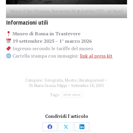
Vampa di San Giuseppe, Brancaccio PA © Archivio ICPI – ph Faraci
Informazioni utili
Museo di Roma in Trastevere
19 settembre 2025 – 1° marzo 2026
Ingresso secondo le tariffe del museo
Cartella stampa con immagini:
link al press kit
Categorie:
Fotografia
,
Mostre
,
Uncategorized
Di
Maria Grazia Filippi
Settembre 18, 2025
Tags:
primo piano
Condividi l'articolo
Condividi
Condividi
Condividi