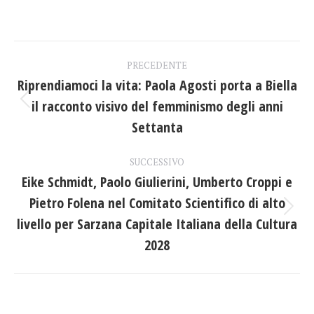
su
su
su
Facebook
X
LinkedIn
Naviga
PRECEDENTE
tra
Riprendiamoci la vita: Paola Agosti porta a Biella
il racconto visivo del femminismo degli anni
Post
i
precedente:
Settanta
post
SUCCESSIVO
Eike Schmidt, Paolo Giulierini, Umberto Croppi e
Pietro Folena nel Comitato Scientifico di alto
Prossimo
livello per Sarzana Capitale Italiana della Cultura
post:
2028