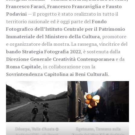
Francesco Faraci, Francesco Francaviglia e Fausto
Podavini
— il progetto è stato realizzato in tutto il
territorio nazionale ed è oggi parte del
Fondo
Fotografico dell’Istituto Centrale per il Patrimonio
Immateriale del Ministero della Cultura
, promotore
e organizzatore della mostra. La rassegna, vincitrice del
bando Strategia Fotografia 2022
, è sostenuta dalla
Direzione Generale Creatività Contemporanea
e da
Roma Capitale
, in collaborazione con la
Sovrintendenza Capitolina ai Beni Culturali
.
Désarpa, Valle d’Aosta ©
Egetmann, Termeno sulla
Archivio ICPI – ph Faraci
Strada del Vino BZ © Archivio