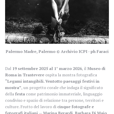
Palermo Madre, Palermo © Archivio ICPI - ph Faraci
Dal
19 settembre 2025 al 1° marzo 2026
, il
Museo di
Roma in Trastevere
ospita la mostra fotografica
“Legami intangibili. Ventotto paesaggi festivi in
mostra”
, un progetto corale che indaga il significato
della
festa
come patrimonio immateriale, linguaggio
condiviso e spazio di relazione tra persone, territori e
culture. Frutto del lavoro di
cinque fotografe e
fotografi italiani
—
Marina Berardi, Barbara Di Maio,