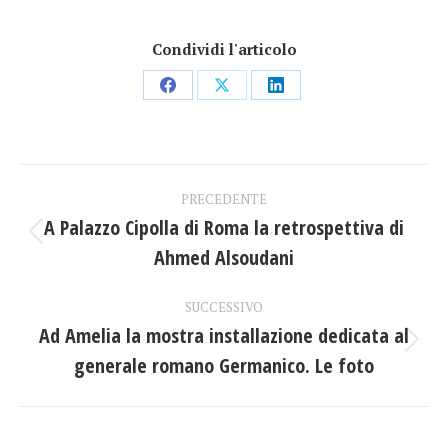
Condividi l'articolo
Condividi
Condividi
Condividi
su
su
su
Facebook
X
LinkedIn
Naviga
PRECEDENTE
tra
A Palazzo Cipolla di Roma la retrospettiva di
Post
Ahmed Alsoudani
i
precedente:
post
SUCCESSIVO
Ad Amelia la mostra installazione dedicata al
Prossimo
generale romano Germanico. Le foto
post: