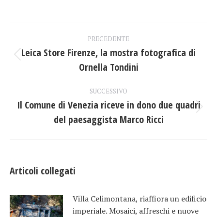
su
su
su
Facebook
X
LinkedIn
Naviga
PRECEDENTE
tra
Leica Store Firenze, la mostra fotografica di
Post
Ornella Tondini
i
precedente:
post
SUCCESSIVO
Il Comune di Venezia riceve in dono due quadri
Prossimo
del paesaggista Marco Ricci
post:
Articoli collegati
Villa Celimontana, riaffiora un edificio
imperiale. Mosaici, affreschi e nuove