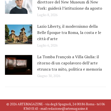
direttore del New Museum di New
York: guiderà l’istituzione da agosto
Luglio 8, 2026
Lazio Liberty, il modernismo della
Belle Époque tra Roma, la costa e le
città d’arte
Luglio 6, 2026
La Tomba François a Villa Giulia: il
ritorno di un capolavoro dell’arte
etrusca tra mito, politica e memoria
Giugno 30, 2026
© 2026 ARTEMAGAZINE - via degli Spagnoli, 24 00186 Roma - tel 06
8360 0145 - mail redazione@artemagazine.it