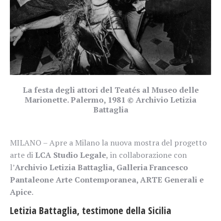
La festa degli attori del Teatés al Museo delle
Marionette. Palermo, 1981 © Archivio Letizia
Battaglia
MILANO – Apre a Milano la nuova mostra del progetto
arte di
LCA Studio Legale
, in collaborazione con
l’
Archivio Letizia Battaglia, Galleria Francesco
Pantaleone Arte Contemporanea, ARTE Generali e
Apice
.
Letizia Battaglia, testimone della Sicilia