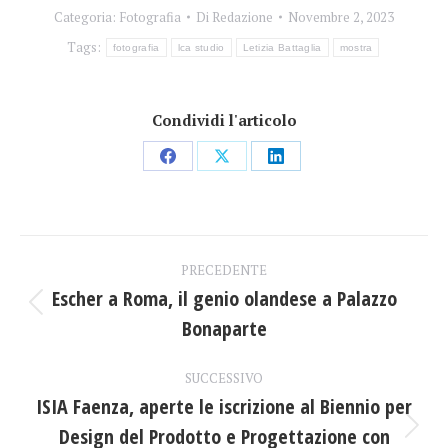
Categoria:
Fotografia
Di
Redazione
Novembre 2, 2023
Tags:
fotografia
lca studio
Letizia Battaglia
mostra
Condividi l'articolo
Condividi
Condividi
Condividi
su
su
su
Facebook
X
LinkedIn
Naviga
PRECEDENTE
tra
Escher a Roma, il genio olandese a Palazzo
Post
Bonaparte
i
precedente:
post
SUCCESSIVO
ISIA Faenza, aperte le iscrizione al Biennio per
Design del Prodotto e Progettazione con
Prossimo